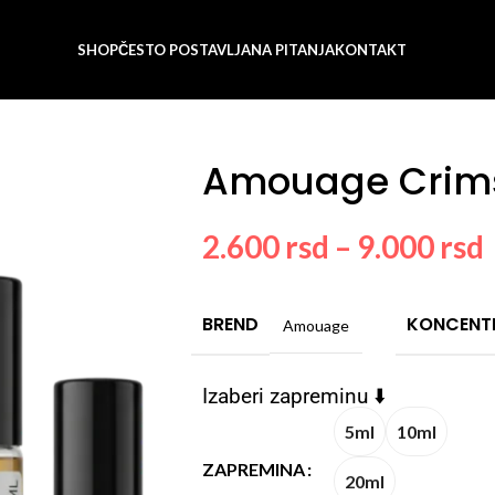
SHOP
ČESTO POSTAVLJANA PITANJA
KONTAKT
Amouage Crim
2.600
rsd
–
9.000
rsd
BREND
KONCENT
Amouage
Izaberi zapreminu ⬇️
5ml
10ml
ZAPREMINA
20ml