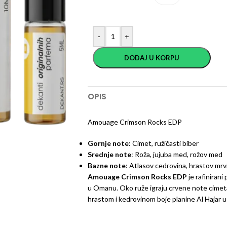
-
+
DODAJ U KORPU
OPIS
Amouage Crimson Rocks EDP
Gornje note
: Cimet, ružičasti biber
Srednje note
: Roža, jujuba med, rožov med
Bazne note
: Atlasov cedrovina, hrastov mrvi
Amouage Crimson Rocks EDP
je rafiniran
u Omanu. Oko ruže igraju crvene note cimeta 
hrastom i kedrovinom boje planine Al Hajar u