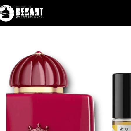
Skip to navigation
Skip to main content
Home
/
Pakovanje
/
Komercijalno
/
Amouage Crimson Rocks