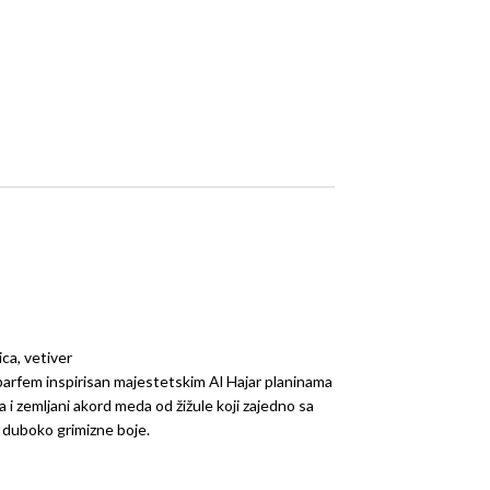
ca, vetiver
i parfem inspirisan majestetskim Al Hajar planinama
i zemljani akord meda od žižule koji zajedno sa
 duboko grimizne boje.