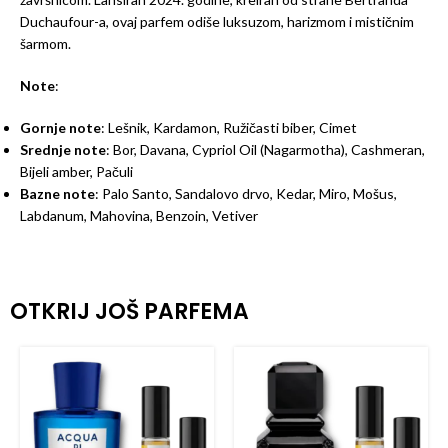
Duchaufour-a, ovaj parfem odiše luksuzom, harizmom i mističnim
šarmom.
Note
:
Gornje note
: Lešnik, Kardamon, Ružičasti biber, Cimet
Srednje note
: Bor, Davana, Cypriol Oil (Nagarmotha), Cashmeran,
Bijeli amber, Pačuli
Bazne note
: Palo Santo, Sandalovo drvo, Kedar, Miro, Mošus,
Labdanum, Mahovina, Benzoin, Vetiver
OTKRIJ JOŠ PARFEMA