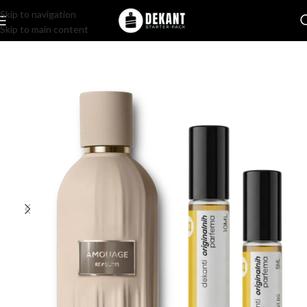
Skip to navigation
Skip to main content
Home
/
Pakovanje
/
Komercijalno