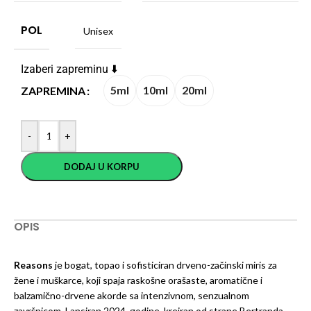
POL
Unisex
Izaberi zapreminu ⬇️
5ml
10ml
20ml
ZAPREMINA
-
+
DODAJ U KORPU
OPIS
Reasons
je bogat, topao i sofisticiran drveno-začinski miris za
žene i muškarce, koji spaja raskošne orašaste, aromatične i
balzamično-drvene akorde sa intenzivnom, senzualnom
završnicom. Lansiran 2024. godine, kreiran od strane Bertranda