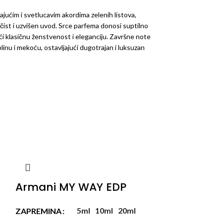
jućim i svetlucavim akordima zelenih listova,
i čist i uzvišen uvod. Srce parfema donosi suptilno
ći klasičnu ženstvenost i eleganciju. Završne note
inu i mekoću, ostavljajući dugotrajan i luksuzan
Armani MY WAY EDP
Armani Pri
Malachite
5ml
10ml
20ml
ZAPREMINA