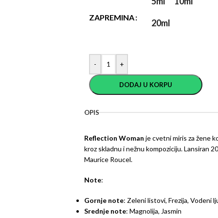
5ml
10ml
ZAPREMINA
20ml
-
+
DODAJ U KORPU
OPIS
Reflection Woman
je cvetni miris za žene k
kroz skladnu i nežnu kompoziciju. Lansiran 20
Maurice Roucel.
Note
:
Gornje note
: Zeleni listovi, Frezija, Vodeni l
Srednje note
: Magnolija, Jasmin