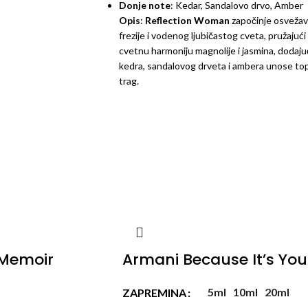
Donje note
: Kedar, Sandalovo drvo, Amber
Opis
:
Reflection Woman
započinje osvežava
frezije i vodenog ljubičastog cveta, pružajuć
cvetnu harmoniju magnolije i jasmina, dodaju
kedra, sandalovog drveta i ambera unose topl
trag.
Memoir
Armani Because It’s You
5ml
10ml
20ml
ZAPREMINA