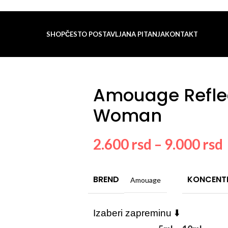
SHOP
ČESTO POSTAVLJANA PITANJA
KONTAKT
Amouage Refle
Woman
2.600
rsd
–
9.000
rsd
BREND
KONCENT
Amouage
Izaberi zapreminu ⬇️