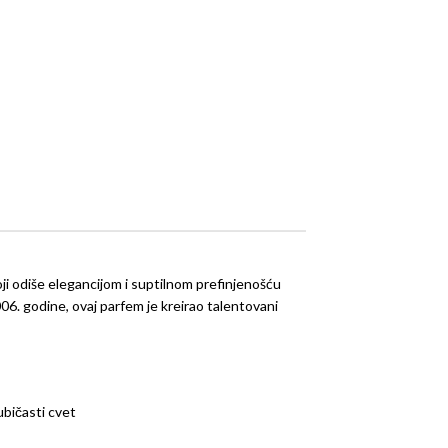
oji odiše elegancijom i suptilnom prefinjenošću
06. godine, ovaj parfem je kreirao talentovani
jubičasti cvet