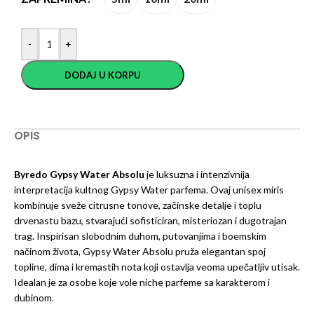
-
+
DODAJ U KORPU
OPIS
Byredo Gypsy Water Absolu
je luksuzna i intenzivnija
interpretacija kultnog Gypsy Water parfema. Ovaj unisex miris
kombinuje sveže citrusne tonove, začinske detalje i toplu
drvenastu bazu, stvarajući sofisticiran, misteriozan i dugotrajan
trag. Inspirisan slobodnim duhom, putovanjima i boemskim
načinom života, Gypsy Water Absolu pruža elegantan spoj
topline, dima i kremastih nota koji ostavlja veoma upečatljiv utisak.
Idealan je za osobe koje vole niche parfeme sa karakterom i
dubinom.