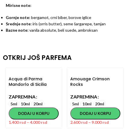
Mirisne note:
Gornje note:
bergamot, crni biber, borove iglice
Srednje note:
iris (orris butter), seme šargarepe, tamjan
Bazne note:
vanila absolute, beli suede, ambroksan
OTKRIJ JOŠ PARFEMA
Acqua di Parma
Amouage Crimson
Mandorlo di Sicilia
Rocks
ZAPREMINA
ZAPREMINA
5ml
10ml
20ml
5ml
10ml
20ml
DODAJ U KORPU
DODAJ U KORPU
1.400
rsd
–
4.000
rsd
2.600
rsd
–
9.000
rsd