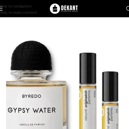
Skip to navigation
Skip to main content
Home
/
Pakovanje
/
Komercijalno