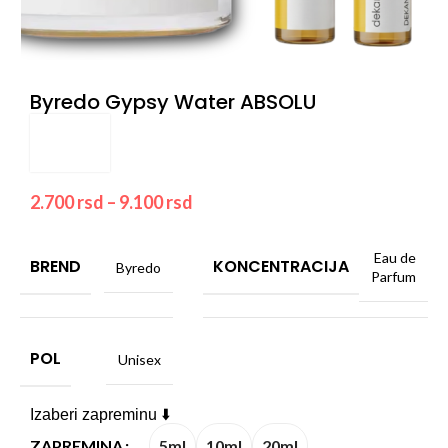
Byredo Gypsy Water ABSOLU
2.700
rsd
–
9.100
rsd
Eau de
BREND
KONCENTRACIJA
Byredo
Parfum
POL
Unisex
Izaberi zapreminu ⬇️
5ml
10ml
20ml
ZAPREMINA