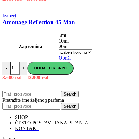
Izaberi
Amouage Reflection 45 Man
5ml
10ml
Zapremina
20ml
Obriši
DODAJ U KORPU
-
+
3.600
rsd
–
13.000
rsd
Search
Pretražite ime željenog parfema
Search
SHOP
ČESTO POSTAVLJANA PITANJA
KONTAKT
Korpa