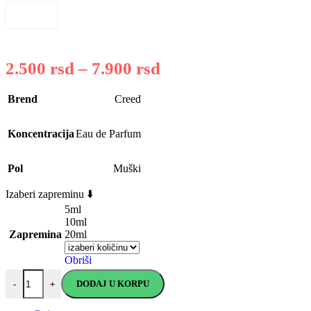
2.500
rsd
–
7.900
rsd
Brend
Creed
Koncentracija
Eau de Parfum
Pol
Muški
Izaberi zapreminu ⬇️
5ml
10ml
Zapremina
20ml
Obriši
DODAJ U KORPU
-
+