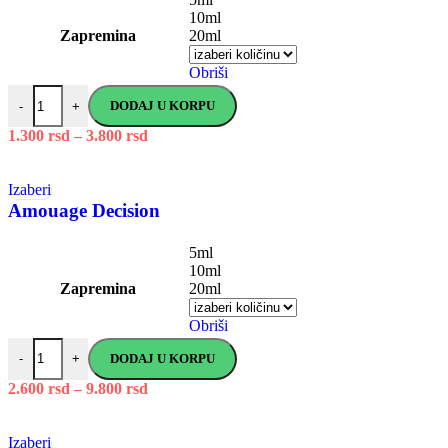
10ml
Zapremina
20ml
Obriši
DODAJ U KORPU
-
+
1.300
rsd
–
3.800
rsd
Izaberi
Amouage Decision
5ml
10ml
Zapremina
20ml
Obriši
DODAJ U KORPU
-
+
2.600
rsd
–
9.800
rsd
Izaberi