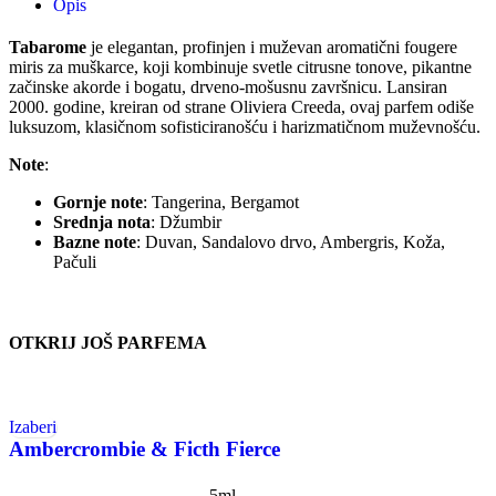
Opis
Tabarome
je elegantan, profinjen i muževan aromatični fougere
miris za muškarce, koji kombinuje svetle citrusne tonove, pikantne
začinske akorde i bogatu, drveno-mošusnu završnicu. Lansiran
2000. godine, kreiran od strane Oliviera Creeda, ovaj parfem odiše
luksuzom, klasičnom sofisticiranošću i harizmatičnom muževnošću.
Note
:
Gornje note
: Tangerina, Bergamot
Srednja nota
: Džumbir
Bazne note
: Duvan, Sandalovo drvo, Ambergris, Koža,
Pačuli
OTKRIJ JOŠ PARFEMA
Izaberi
Ambercrombie & Ficth Fierce
5ml