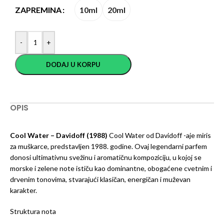
10ml
20ml
ZAPREMINA
-
+
DODAJ U KORPU
OPIS
Cool Water – Davidoff (1988)
Cool Water od Davidoff -aje miris
za muškarce, predstavljen 1988. godine. Ovaj legendarni parfem
donosi ultimativnu svežinu i aromatičnu kompoziciju, u kojoj se
morske i zelene note ističu kao dominantne, obogaćene cvetnim i
drvenim tonovima, stvarajući klasičan, energičan i muževan
karakter.
Struktura nota