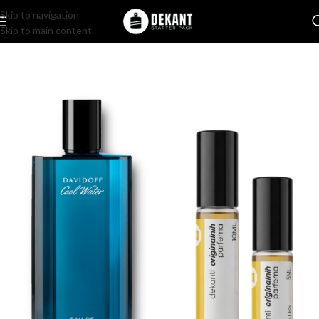
Skip to navigation
Skip to main content
Home
/
Pakovanje
/
Komercijalno