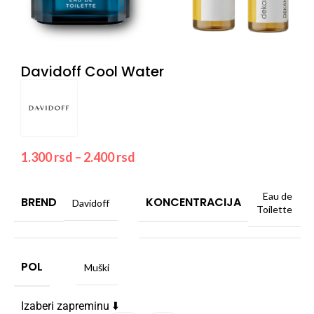
Davidoff Cool Water
1.300
rsd
–
2.400
rsd
Eau de
BREND
KONCENTRACIJA
Davidoff
Toilette
POL
Muški
Izaberi zapreminu ⬇️