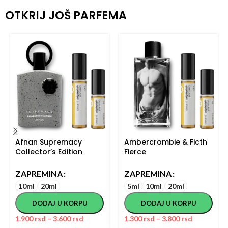
OTKRIJ JOŠ PARFEMA
Afnan Supremacy
Ambercrombie & Ficth
Collector’s Edition
Fierce
ZAPREMINA
ZAPREMINA
10ml
20ml
5ml
10ml
20ml
DODAJ U KORPU
DODAJ U KORPU
1.900
rsd
–
3.600
rsd
1.300
rsd
–
3.800
rsd