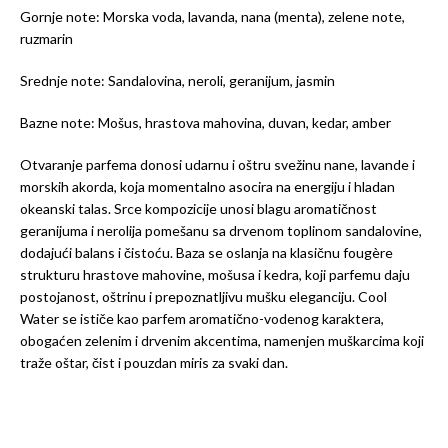
Gornje note: Morska voda, lavanda, nana (menta), zelene note,
ruzmarin
Srednje note: Sandalovina, neroli, geranijum, jasmin
Bazne note: Mošus, hrastova mahovina, duvan, kedar, amber
Otvaranje parfema donosi udarnu i oštru svežinu nane, lavande i
morskih akorda, koja momentalno asocira na energiju i hladan
okeanski talas. Srce kompozicije unosi blagu aromatičnost
geranijuma i nerolija pomešanu sa drvenom toplinom sandalovine,
dodajući balans i čistoću. Baza se oslanja na klasičnu fougère
strukturu hrastove mahovine, mošusa i kedra, koji parfemu daju
postojanost, oštrinu i prepoznatljivu mušku eleganciju. Cool
Water se ističe kao parfem aromatično-vodenog karaktera,
obogaćen zelenim i drvenim akcentima, namenjen muškarcima koji
traže oštar, čist i pouzdan miris za svaki dan.