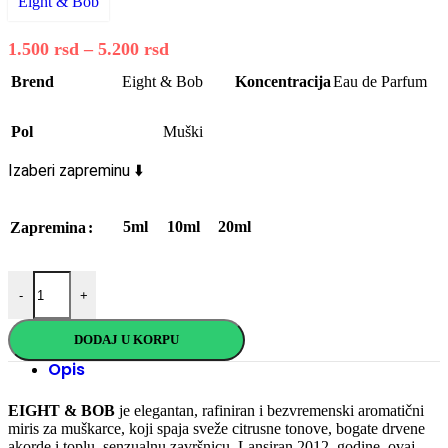
Eight & Bob
1.500
rsd
–
5.200
rsd
Price
range:
Brend
Eight & Bob
Koncentracija
Eau de Parfum
1.500 rsd
through
Pol
Muški
5.200 rsd
Izaberi zapreminu ⬇️
5ml
10ml
20ml
Zapremina
EIGHT & BOB The Original Inside Book quantity
-
+
DODAJ U KORPU
Opis
EIGHT & BOB
je elegantan, rafiniran i bezvremenski aromatični
miris za muškarce, koji spaja sveže citrusne tonove, bogate drvene
akorde i toplu, senzualnu završnicu. Lansiran 2012. godine, ovaj