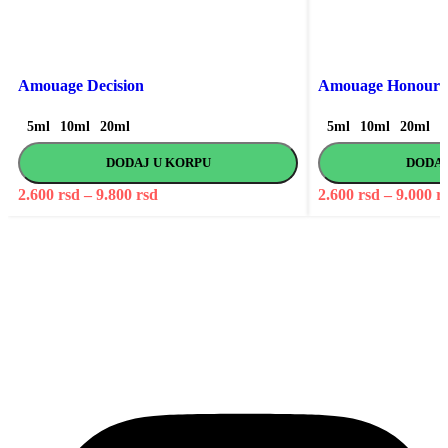
Izaberi
This
Izaberi
This
product
product
Amouage Decision
Amouage Honour
has
has
multiple
multiple
5ml
10ml
20ml
5ml
10ml
20ml
variants.
variants.
DODAJ U KORPU
DODAJ
The
The
options
options
2.600
rsd
–
9.800
rsd
Price
2.600
rsd
–
9.000
r
may
may
range:
be
be
2.600 rsd
chosen
chosen
through
on
on
9.800 rsd
the
the
product
product
page
page