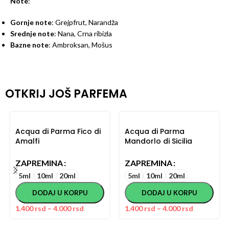
Note
:
Gornje note
: Grejpfrut, Narandža
Srednje note
: Nana, Crna ribizla
Bazne note
: Ambroksan, Mošus
OTKRIJ JOŠ PARFEMA
Acqua di Parma Fico di
Acqua di Parma
Amalfi
Mandorlo di Sicilia
ZAPREMINA
ZAPREMINA
5ml
10ml
20ml
5ml
10ml
20ml
DODAJ U KORPU
DODAJ U KORPU
1.400
rsd
–
4.000
rsd
1.400
rsd
–
4.000
rsd