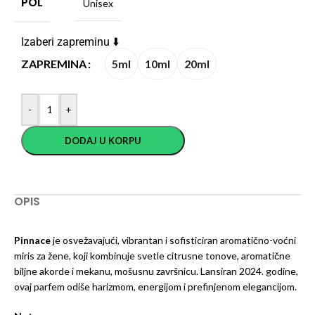
POL
Unisex
Izaberi zapreminu ⬇️
5ml
10ml
20ml
ZAPREMINA
-
+
DODAJ U KORPU
OPIS
Pinnace
je osvežavajući, vibrantan i sofisticiran aromatično-voćni
miris za žene, koji kombinuje svetle citrusne tonove, aromatične
biljne akorde i mekanu, mošusnu završnicu. Lansiran 2024. godine,
ovaj parfem odiše harizmom, energijom i prefinjenom elegancijom.