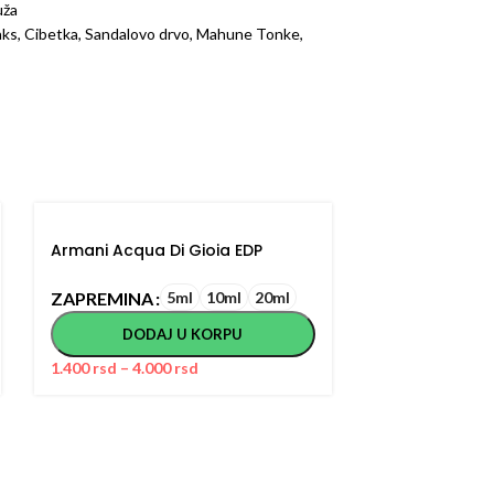
uža
naks, Cibetka, Sandalovo drvo, Mahune Tonke,
Armani Acqua Di Gioia EDP
Armani Prive 
ZAPREMINA
ZAPREMINA
5ml
10ml
20ml
DODAJ U KORPU
DODA
1.400
rsd
–
4.000
rsd
2.400
rsd
–
8.0