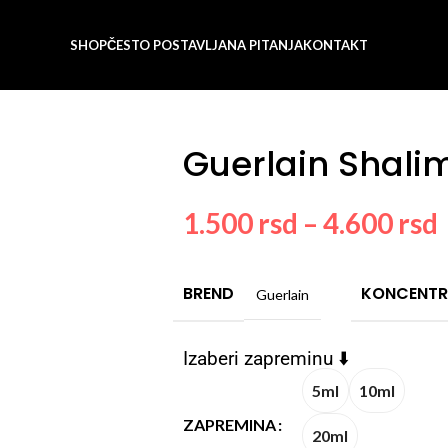
SHOP
ČESTO POSTAVLJANA PITANJA
KONTAKT
Guerlain Shali
1.500
rsd
–
4.600
rsd
BREND
KONCENTR
Guerlain
Izaberi zapreminu ⬇️
5ml
10ml
ZAPREMINA
20ml