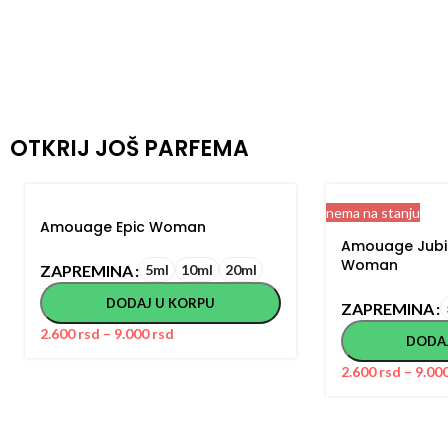
OTKRIJ JOŠ PARFEMA
nema na stanju
Amouage Epic Woman
Amouage Jubil
Woman
ZAPREMINA
5ml
10ml
20ml
DODAJ U KORPU
ZAPREMINA
2.600
rsd
–
9.000
rsd
DODA
2.600
rsd
–
9.00