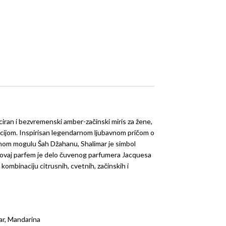
iciran i bezvremenski amber-začinski miris za žene,
ncijom. Inspirisan legendarnom ljubavnom pričom o
jenom mogulu Šah Džahanu, Shalimar je simbol
ne, ovaj parfem je delo čuvenog parfumera Jacquesa
 kombinaciju citrusnih, cvetnih, začinskih i
ar, Mandarina