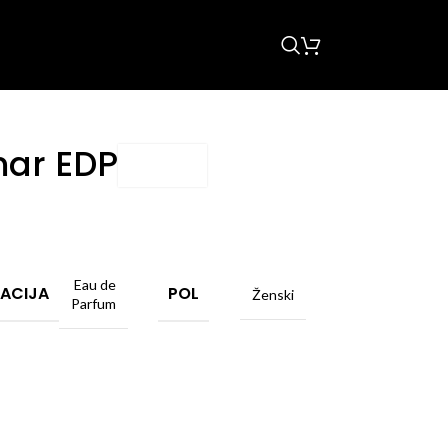
mar EDP
Eau de
ACIJA
POL
Ženski
Parfum