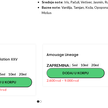
Srednje note
: Iris, Pačuli, Vetiver, Jasmin, R
Bazne note
: Vanilija, Tamjan, Koža, Opopo
Mošus
Amouage Lineage
ation XXV
ZAPREMINA
5ml
10ml
20ml
DODAJ U KORPU
5ml
10ml
20ml
2.600
rsd
–
9.000
rsd
J U KORPU
0
rsd