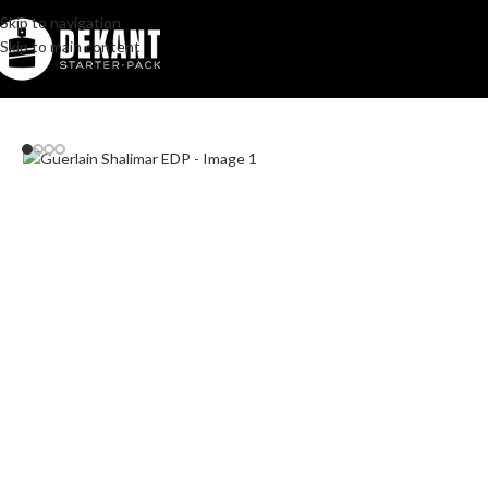
Skip to navigation
Skip to main content
Home
/
Pakovanje
/
Komercijalno
/
Guerlain Shalimar EDP