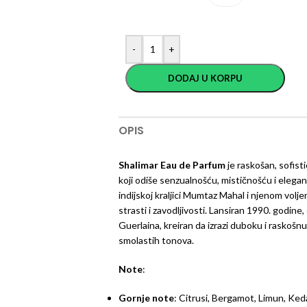
-
+
DODAJ U KORPU
OPIS
Shalimar Eau de Parfum
je raskošan, sofist
koji odiše senzualnošću, mističnošću i elega
indijskoj kraljici Mumtaz Mahal i njenom vol
strasti i zavodljivosti. Lansiran 1990. godi
Guerlaina, kreiran da izrazi duboku i raskošnu
smolastih tonova.
Note
:
Gornje note
: Citrusi, Bergamot, Limun, Ked