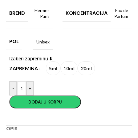
Hermes
Eau de
BREND
KONCENTRACIJA
Paris
Parfum
POL
Unisex
Izaberi zapreminu ⬇️
5ml
10ml
20ml
ZAPREMINA
-
+
DODAJ U KORPU
OPIS