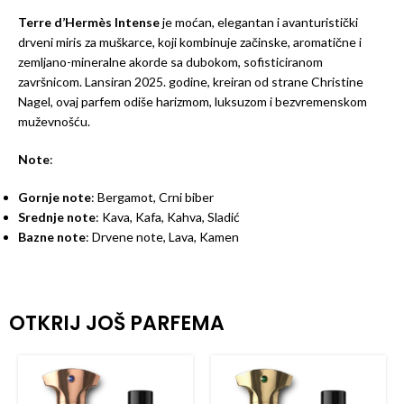
Terre d’Hermès Intense
je moćan, elegantan i avanturistički
drveni miris za muškarce, koji kombinuje začinske, aromatične i
zemljano-mineralne akorde sa dubokom, sofisticiranom
završnicom. Lansiran 2025. godine, kreiran od strane Christine
Nagel, ovaj parfem odiše harizmom, luksuzom i bezvremenskom
muževnošću.
Note
:
Gornje note
: Bergamot, Crni biber
Srednje note
: Kava, Kafa, Kahva, Sladić
Bazne note
: Drvene note, Lava, Kamen
OTKRIJ JOŠ PARFEMA