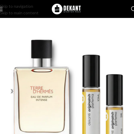
Skip to navigation
Skip to main content
Home
/
Pakovanje
/
Komercijalno