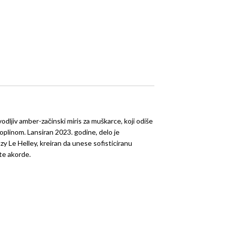
vodljiv amber-začinski miris za muškarce, koji odiše
plinom. Lansiran 2023. godine, delo je
 Le Helley, kreiran da unese sofisticiranu
te akorde.