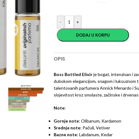
-
+
DODAJ U KORPU
OPIS
Boss Bottled Elixir
je bogat, intenzivan i za
dubokom elegancijom, snagom i luksuznom to
talentovanih parfumera Annick Menardo i Suzy
slojevitost kroz smolaste, začinske i drvenas
Note
:
Gornje note
: Olibanum, Kardamon
Srednje note
: Pačuli, Vetiver
Bazne note
: Labdanum, Kedar