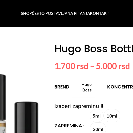
SHOP
ČESTO POSTAVLJANA PITANJA
KONTAKT
Hugo Boss Bottle
1.700
rsd
–
5.000
rsd
Hugo
BREND
KONCENTR
Boss
Izaberi zapreminu ⬇️
5ml
10ml
ZAPREMINA
20ml