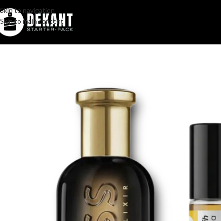
Skip to navigation
Skip to main content
Home
/
Pakovanje
/
Komercijalno
/
Hugo Boss Bottled Elixir