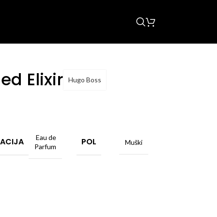
d Elixir
Hugo Boss
Eau de
ACIJA
POL
Muški
Parfum