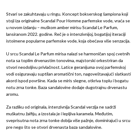
Stvari se zakuhtavaju u ringu. Koncept bokserskog šampiona koji
stoji iza originalne Scandal Pour Homme parfemske vode, vraća se
u novom izdanju – muškom amber mirisu Scandal Le Parfum,
lansiranom 2022. godine. Reč je o intenzivnijoj, bogatijoj iteraciji
istoimene popularne parfemske vode, koja obećava više senzacija.
U srcu Scandal Le Parfum mirisa nalazi se harmoničan spoj cvetnih
nota sa toplim drvenastim tonovima, majstorski orkestriran da
stvori neodoljivu privlačnost. Latice geranijuma ovoj parfemskoj
vodi osiguravaju suptilan aromatični ton, nagoveštavajući slatkasti
akord ispod površine. Kada se miris slegne, otkriva toplu i bogatu
notu zrna tonke. Baza sandalovine dodaje dugotrajnu drvenastu
aromu.
Za razliku od originala, intenzivnija Scandal verzija ne sadrži
muškatnu žalfiju, a izostala je i lepljiva karamela. Međutim,
sveprisutna nota zrna tonke dobija više pažnje, dominirajući u srcu
pre nego što se otvori drvenasta baza sandalovine.