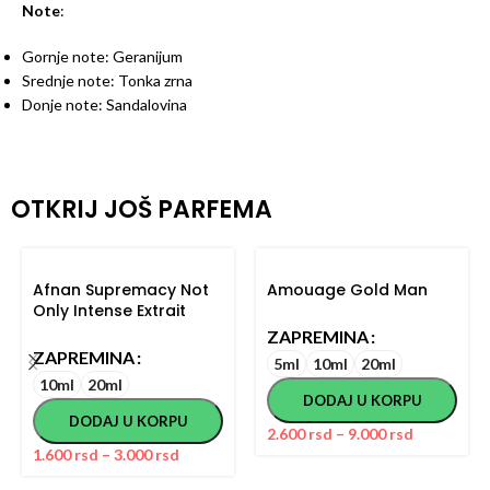
Note
:
Gornje note: Geranijum
Srednje note: Tonka zrna
Donje note: Sandalovina
OTKRIJ JOŠ PARFEMA
Afnan Supremacy Not
Amouage Gold Man
Only Intense Extrait
ZAPREMINA
ZAPREMINA
5ml
10ml
20ml
10ml
20ml
DODAJ U KORPU
DODAJ U KORPU
2.600
rsd
–
9.000
rsd
1.600
rsd
–
3.000
rsd