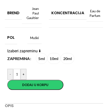
Jean
Eau de
BREND
KONCENTRACIJA
Paul
Parfum
Gaultier
POL
Muški
Izaberi zapreminu ⬇️
5ml
10ml
20ml
ZAPREMINA
-
+
DODAJ U KORPU
OPIS