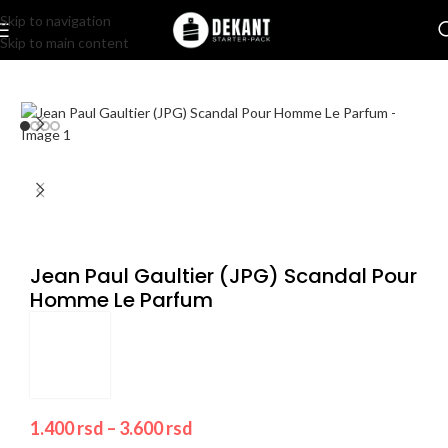
Skip to navigation
Skip to main content
Home
/
Pakovanje
/
Komercijalno
Jean Paul Gaultier (JPG) Scandal Pour
Homme Le Parfum
1.400
rsd
–
3.600
rsd