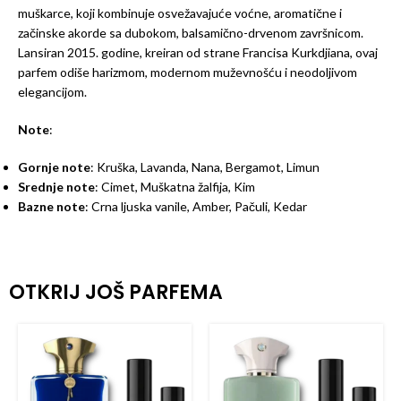
muškarce, koji kombinuje osvežavajuće voćne, aromatične i
začinske akorde sa dubokom, balsamično-drvenom završnicom.
Lansiran 2015. godine, kreiran od strane Francisa Kurkdjiana, ovaj
parfem odiše harizmom, modernom muževnošću i neodoljivom
elegancijom.
Note
:
Gornje note
: Kruška, Lavanda, Nana, Bergamot, Limun
Srednje note
: Cimet, Muškatna žalfija, Kim
Bazne note
: Crna ljuska vanile, Amber, Pačuli, Kedar
OTKRIJ JOŠ PARFEMA