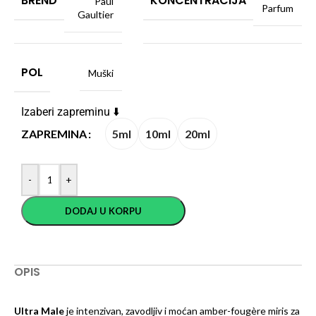
BREND
KONCENTRACIJA
Paul
Parfum
Gaultier
POL
Muški
Izaberi zapreminu ⬇️
5ml
10ml
20ml
ZAPREMINA
-
+
DODAJ U KORPU
OPIS
Ultra Male
je intenzivan, zavodljiv i moćan amber-fougère miris za