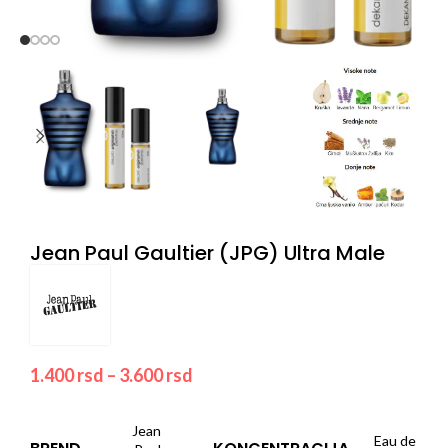
Jean Paul Gaultier (JPG) Ultra Male
1.400
rsd
–
3.600
rsd
Jean
Eau de