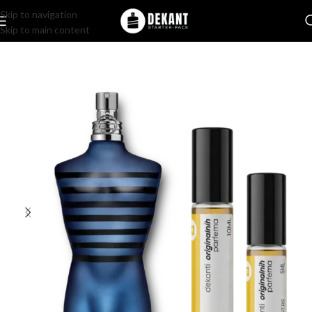
Skip to navigation
Skip to main content
Home
/
Pakovanje
/
Komercijalno