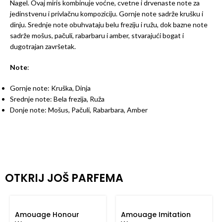
Nagel. Ovaj miris kombinuje voćne, cvetne i drvenaste note za
jedinstvenu i privlačnu kompoziciju. Gornje note sadrže krušku i
dinju. Srednje note obuhvataju belu freziju i ružu, dok bazne note
sadrže mošus, pačuli, rabarbaru i amber, stvarajući bogat i
dugotrajan završetak.
Note
:
Gornje note: Kruška, Dinja
Srednje note: Bela frezija, Ruža
Donje note: Mošus, Pačuli, Rabarbara, Amber
OTKRIJ JOŠ PARFEMA
Amouage Honour
Amouage Imitation