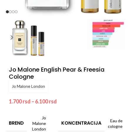
Jo Malone English Pear & Freesia
Cologne
Jo Malone London
1.700
rsd
–
6.100
rsd
Jo
Eau de
BREND
KONCENTRACIJA
Malone
cologne
London