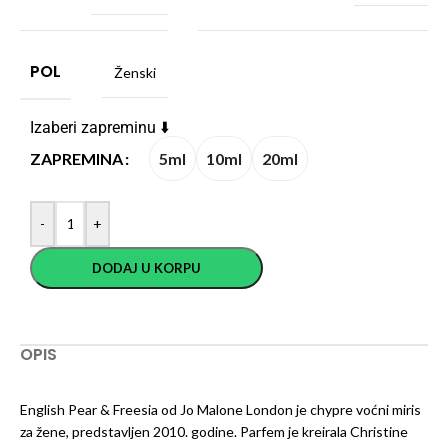
POL
Ženski
Izaberi zapreminu ⬇️
5ml
10ml
20ml
ZAPREMINA
-
+
DODAJ U KORPU
OPIS
English Pear & Freesia od Jo Malone London je chypre voćni miris
za žene, predstavljen 2010. godine. Parfem je kreirala Christine