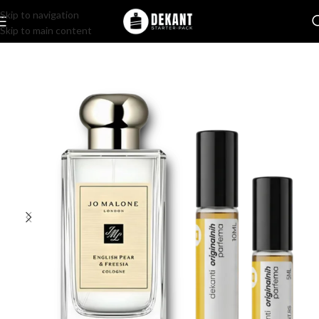
Skip to navigation
Skip to main content
Home
/
Pakovanje
/
Komercijalno