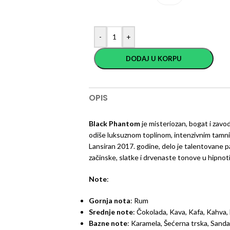
-
+
DODAJ U KORPU
OPIS
Black Phantom
je misteriozan, bogat i zavod
odiše luksuznom toplinom, intenzivnim tamn
Lansiran 2017. godine, delo je talentovane p
začinske, slatke i drvenaste tonove u hipnot
Note
:
Gornja nota
: Rum
Srednje note
: Čokolada, Kava, Kafa, Kahva,
Bazne note
: Karamela, Šećerna trska, Sanda