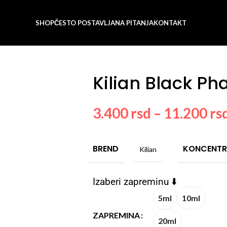
SHOP
ČESTO POSTAVLJANA PITANJA
KONTAKT
Kilian Black P
3.400
rsd
–
11.200
rs
BREND
KONCENTR
Kilian
Izaberi zapreminu ⬇️
5ml
10ml
ZAPREMINA
20ml