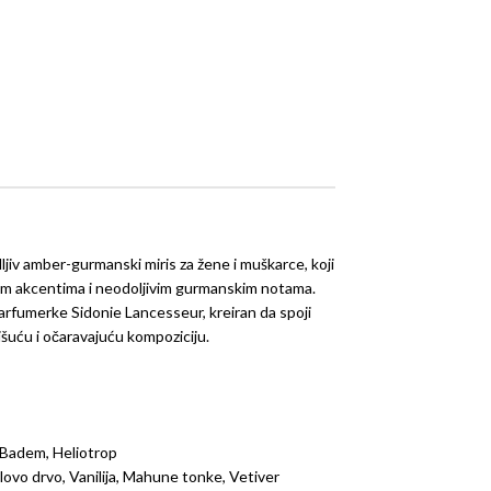
ljiv amber-gurmanski miris za žene i muškarce, koji
im akcentima i neodoljivim gurmanskim notama.
arfumerke Sidonie Lancesseur, kreiran da spoji
išuću i očaravajuću kompoziciju.
 Badem, Heliotrop
lovo drvo, Vanilija, Mahune tonke, Vetiver