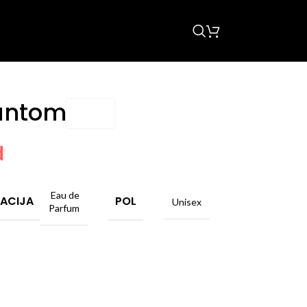
hantom
d
Eau de
ACIJA
POL
Unisex
Parfum