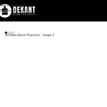
Skip to navigation
Skip to main content
Home
/
Pakovanje
/
Komercijalno
/
Kilian Black Phantom