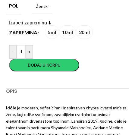
POL
Ženski
Izaberi zapreminu ⬇️
5ml
10ml
20ml
ZAPREMINA
-
+
DODAJ U KORPU
OPIS
Idôle
je moderan, sofisticiran i inspirativan chypre-cvetni miris za
žene, koji odiše svežinom, zavodljivim cvetnim tonovima i
elegantnom drvenastom toplinom. Lansiran 2019. godine, delo je
talentovanih parfumera Shyamale Maisondieu, Adriane Medine-
Baez i Nadege le Garlantezec, kreiran da spoji voćne, cvetne i