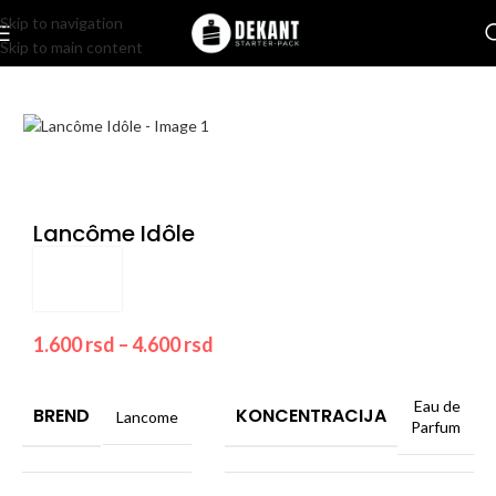
Skip to navigation
Skip to main content
Home
/
Pakovanje
/
Komercijalno
Lancôme Idôle
1.600
rsd
–
4.600
rsd
Eau de
BREND
KONCENTRACIJA
Lancome
Parfum