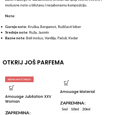
mošusne note u blistavu i nezaboravnu kompoziciju.
Note
:
Gornje note
: Kruška, Bergamot, Ružičasti biber
Srednje note
: Ruža, Jasmin
Bazne note
: Beli mošus, Vanilija, Pačuli, Kedar
OTKRIJ JOŠ PARFEMA
NEMA NA STANJU
Amouage Material
Amouage Jubilation XXV
Woman
ZAPREMINA
5ml
10ml
20ml
ZAPREMINA