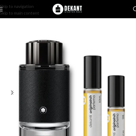
Skip to navigation
Skip to main content
Home
/
Pakovanje
/
Komercijalno