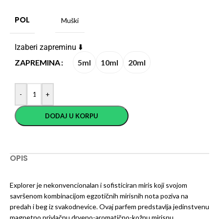
POL
Muški
Izaberi zapreminu ⬇️
5ml
10ml
20ml
ZAPREMINA
-
+
DODAJ U KORPU
OPIS
Explorer je nekonvencionalan i sofisticiran miris koji svojom
savršenom kombinacijom egzotičnih mirisnih nota poziva na
predah i beg iz svakodnevice. Ovaj parfem predstavlja jedinstvenu
magnetno privlačnu drveno-aromatično-kožnu mirisnu