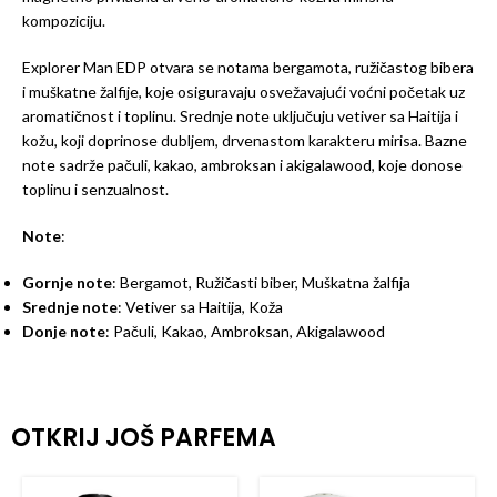
kompoziciju.
Explorer Man EDP otvara se notama bergamota, ružičastog bibera
i muškatne žalfije, koje osiguravaju osvežavajući voćni početak uz
aromatičnost i toplinu. Srednje note uključuju vetiver sa Haitija i
kožu, koji doprinose dubljem, drvenastom karakteru mirisa. Bazne
note sadrže pačuli, kakao, ambroksan i akigalawood, koje donose
toplinu i senzualnost.
Note
:
Gornje note
: Bergamot, Ružičasti biber, Muškatna žalfija
Srednje note
: Vetiver sa Haitija, Koža
Donje note
: Pačuli, Kakao, Ambroksan, Akigalawood
OTKRIJ JOŠ PARFEMA