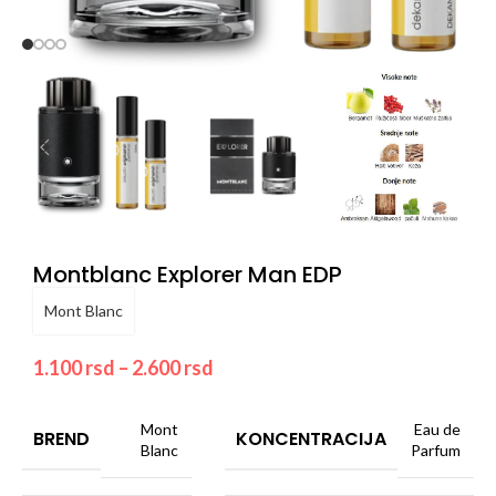
Montblanc Explorer Man EDP
Mont Blanc
1.100
rsd
–
2.600
rsd
Mont
Eau de
BREND
KONCENTRACIJA
Blanc
Parfum