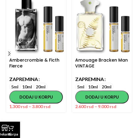
Ambercrombie & Ficth
Amouage Bracken Man
Fierce
VINTAGE
ZAPREMINA
ZAPREMINA
5ml
10ml
20ml
5ml
10ml
20ml
DODAJ U KORPU
DODAJ U KORPU
1.300
rsd
–
3.800
rsd
2.600
rsd
–
9.000
rsd
Dekanti
Korpa