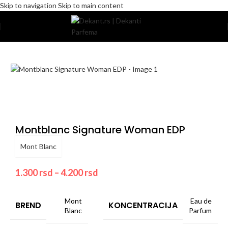
Skip to navigation
Skip to main content
Home
/
Pakovanje
/
Komercijalno
Montblanc Signature Woman EDP
Mont Blanc
1.300
rsd
–
4.200
rsd
Mont
Eau de
BREND
KONCENTRACIJA
Blanc
Parfum