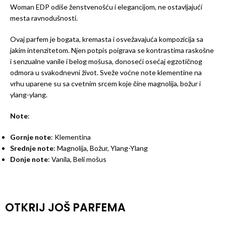
Woman EDP odiše ženstvenošću i elegancijom, ne ostavljajući
mesta ravnodušnosti.
Ovaj parfem je bogata, kremasta i osvežavajuća kompozicija sa
jakim intenzitetom. Njen potpis poigrava se kontrastima raskošne
i senzualne vanile i belog mošusa, donoseći osećaj egzotičnog
odmora u svakodnevni život. Sveže voćne note klementine na
vrhu uparene su sa cvetnim srcem koje čine magnolija, božur i
ylang-ylang.
Note
:
Gornje note
: Klementina
Srednje note
: Magnolija, Božur, Ylang-Ylang
Donje note
: Vanila, Beli mošus
OTKRIJ JOŠ PARFEMA