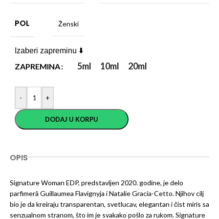
POL
Ženski
Izaberi zapreminu ⬇️
5ml
10ml
20ml
ZAPREMINA
-
+
DODAJ U KORPU
OPIS
Signature Woman EDP, predstavljen 2020. godine, je delo
parfimerâ Guillaumea Flavignyja i Natalie Gracia-Cetto. Njihov cilj
bio je da kreiraju transparentan, svetlucav, elegantan i čist miris sa
senzualnom stranom, što im je svakako pošlo za rukom. Signature