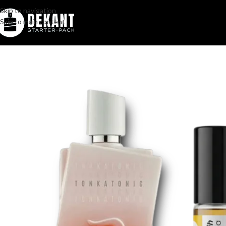
Skip to navigation
Skip to main content
Home
/
Pakovanje
/
Komercijalno
/
Morph Tonkatonic