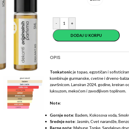
-
+
DODAJ U KORPU
OPIS
Tonkatonic
je topao, egzotičan i sofisticira
kombinuje gurmanske, cvetne i drveno-balz
završnicom. Lansiran 2024. godine, kreiran o
luksuzom, mekoćom i zavodljivom toplinom.
Note
:
Gornje note
: Badem, Kokosova voda, Smok
Srednje note
: Jasmin, Cvet narandže, Benz
Bazne note
: Mahune Tonke, Sandalovo drv