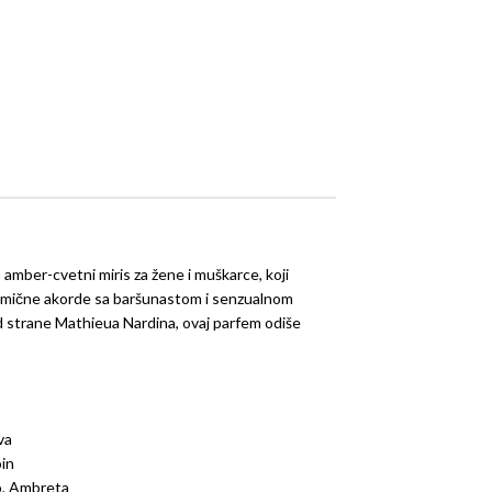
n amber-cvetni miris za žene i muškarce, koji
amične akorde sa baršunastom i senzualnom
d strane Mathieua Nardina, ovaj parfem odiše
va
oin
o, Ambreta