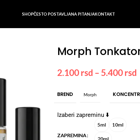
SHOP
ČESTO POSTAVLJANA PITANJA
KONTAKT
Morph Tonkato
2.100
rsd
–
5.400
rsd
BREND
KONCENTR
Morph
Izaberi zapreminu ⬇️
5ml
10ml
ZAPREMINA
20ml