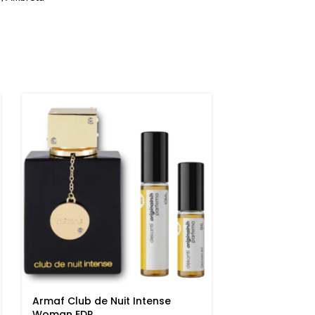
Armaf Club de Nuit Intense
Armani My Wa
Woman EDP