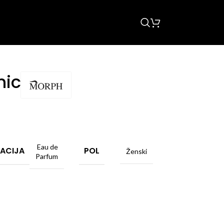
nic
Eau de
ACIJA
POL
Ženski
Parfum