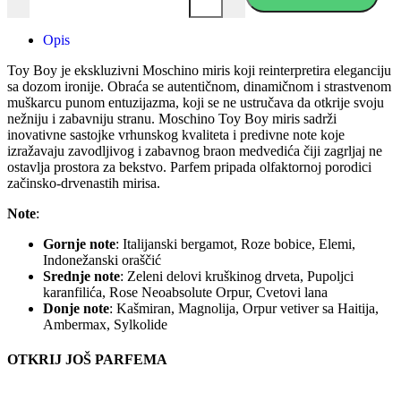
Opis
Toy Boy je ekskluzivni Moschino miris koji reinterpretira eleganciju
sa dozom ironije. Obraća se autentičnom, dinamičnom i strastvenom
muškarcu punom entuzijazma, koji se ne ustručava da otkrije svoju
nežniju i zabavniju stranu. Moschino Toy Boy miris sadrži
inovativne sastojke vrhunskog kvaliteta i predivne note koje
izražavaju zavodljivog i zabavnog braon medvedića čiji zagrljaj ne
ostavlja prostora za bekstvo. Parfem pripada olfaktornoj porodici
začinsko-drvenastih mirisa.
Note
:
Gornje note
: Italijanski bergamot, Roze bobice, Elemi,
Indonežanski oraščić
Srednje note
: Zeleni delovi kruškinog drveta, Pupoljci
karanfilića, Rose Neoabsolute Orpur, Cvetovi lana
Donje note
: Kašmiran, Magnolija, Orpur vetiver sa Haitija,
Ambermax, Sylkolide
OTKRIJ JOŠ PARFEMA