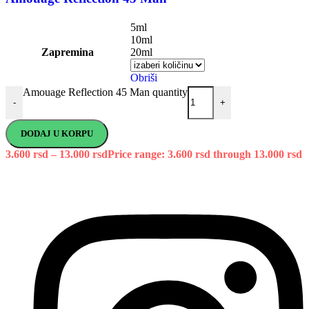
5ml
10ml
Zapremina
20ml
Obriši
Amouage Reflection 45 Man quantity
-
+
DODAJ U KORPU
3.600
rsd
–
13.000
rsd
Price range: 3.600 rsd through 13.000 rsd