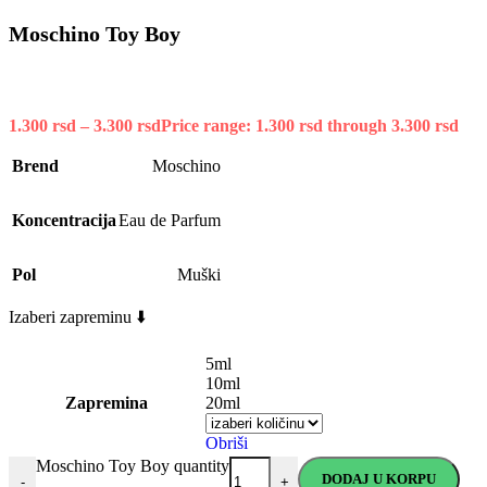
Moschino Toy Boy
1.300
rsd
–
3.300
rsd
Price range: 1.300 rsd through 3.300 rsd
Brend
Moschino
Koncentracija
Eau de Parfum
Pol
Muški
Izaberi zapreminu ⬇️
5ml
10ml
Zapremina
20ml
Obriši
Moschino Toy Boy quantity
DODAJ U KORPU
-
+