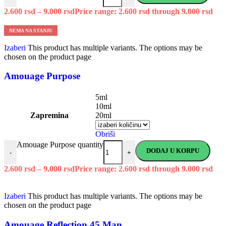
2.600
rsd
–
9.000
rsd
Price range: 2.600 rsd through 9.000 rsd
NEMA NA STANJU
Izaberi
This product has multiple variants. The options may be
chosen on the product page
Amouage Purpose
5ml
10ml
Zapremina
20ml
Obriši
Amouage Purpose quantity
DODAJ U KORPU
-
+
2.600
rsd
–
9.000
rsd
Price range: 2.600 rsd through 9.000 rsd
Izaberi
This product has multiple variants. The options may be
chosen on the product page
Amouage Reflection 45 Man