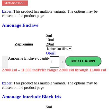
NEMA NA STANJU
Izaberi
This product has multiple variants. The options may be
chosen on the product page
Amouage Enclave
5ml
10ml
Zapremina
20ml
Obriši
Amouage Enclave quantity
DODAJ U KORPU
-
+
2.900
rsd
–
11.000
rsd
Price range: 2.900 rsd through 11.000 rsd
Izaberi
This product has multiple variants. The options may be
chosen on the product page
Amouage Interlude Black Iris
5ml