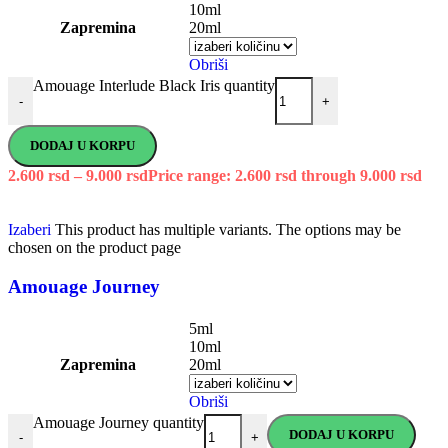
10ml
Zapremina
20ml
Obriši
Amouage Interlude Black Iris quantity
-
+
DODAJ U KORPU
2.600
rsd
–
9.000
rsd
Price range: 2.600 rsd through 9.000 rsd
Izaberi
This product has multiple variants. The options may be
chosen on the product page
Amouage Journey
5ml
10ml
Zapremina
20ml
Obriši
Amouage Journey quantity
DODAJ U KORPU
-
+