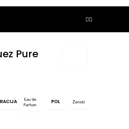
uez Pure
Eau de
RACIJA
POL
Ženski
Parfum