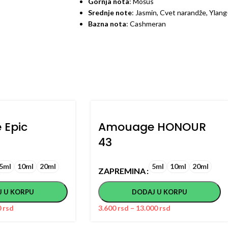
Gornja nota
: Mošus
Srednje note
: Jasmin, Cvet narandže, Ylang
Bazna nota
: Cashmeran
Epic
Amouage HONOUR
43
5ml
10ml
20ml
5ml
10ml
20ml
ZAPREMINA
J U KORPU
DODAJ U KORPU
0
rsd
3.600
rsd
–
13.000
rsd