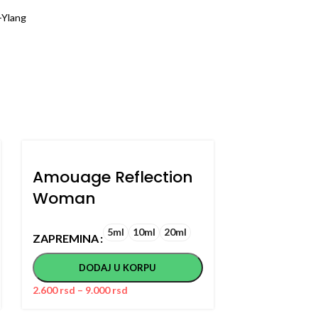
-Ylang
Amouage Reflection
Ariana G
Woman
ZAPREMINA
5ml
10ml
20ml
ZAPREMINA
DODA
DODAJ U KORPU
1.100
rsd
–
3.2
2.600
rsd
–
9.000
rsd