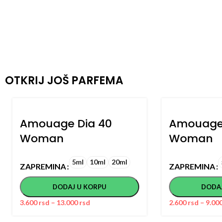
OTKRIJ JOŠ PARFEMA
Amouage Dia 40
Amouage 
Woman
Woman
5ml
10ml
20ml
ZAPREMINA
ZAPREMINA
DODAJ U KORPU
DODA
3.600
rsd
–
13.000
rsd
2.600
rsd
–
9.00