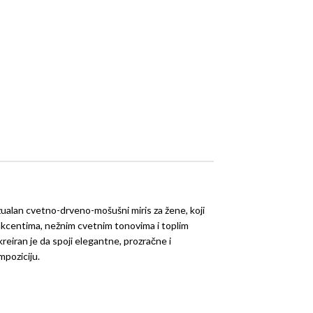
enzualan cvetno-drveno-mošušni miris za žene, koji
 akcentima, nežnim cvetnim tonovima i toplim
reiran je da spoji elegantne, prozračne i
poziciju.