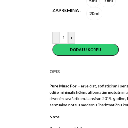
5ml
10ml
ZAPREMINA
20ml
-
+
DODAJ U KORPU
OPIS
Pure Musc For Her
je čist, sofisticiran i s
odiše minimalističkim, ali bogatim mošušnim
drvenim završetkom. Lansiran 2019. godine, k
senzualne note u modernu i harizmatičnu kom
Note
: