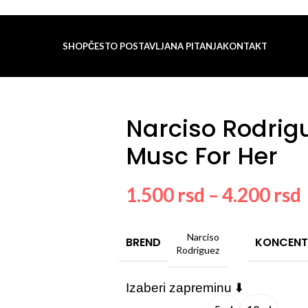
SHOP
ČESTO POSTAVLJANA PITANJA
KONTAKT
Her
Narciso Rodrig
Musc For Her
1.500
rsd
–
4.200
rsd
Narciso
BREND
KONCENT
Rodriguez
Izaberi zapreminu ⬇️