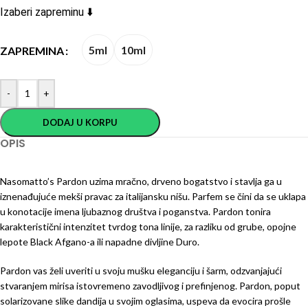
Izaberi zapreminu ⬇️
5ml
10ml
ZAPREMINA
-
+
DODAJ U KORPU
OPIS
Nasomatto’s Pardon uzima mračno, drveno bogatstvo i stavlja ga u
iznenađujuće mekši pravac za italijansku nišu. Parfem se čini da se uklapa
u konotacije imena ljubaznog društva i poganstva. Pardon tonira
karakteristični intenzitet tvrdog tona linije, za razliku od grube, opojne
lepote Black Afgano-a ili napadne divljine Duro.
Pardon vas želi uveriti u svoju mušku eleganciju i šarm, odzvanjajući
stvaranjem mirisa istovremeno zavodljivog i prefinjenog. Pardon, poput
solarizovane slike dandija u svojim oglasima, uspeva da evocira prošle