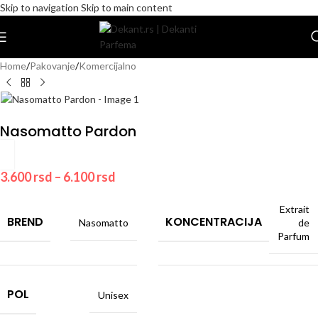
Skip to navigation
Skip to main content
Home
/
Pakovanje
/
Komercijalno
Nasomatto Pardon
3.600
rsd
–
6.100
rsd
Extrait
BREND
KONCENTRACIJA
Nasomatto
de
Parfum
POL
Unisex