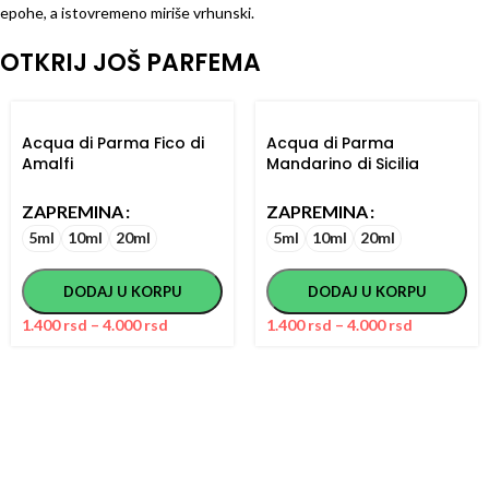
epohe, a istovremeno miriše vrhunski.
OTKRIJ JOŠ PARFEMA
Acqua di Parma Fico di
Acqua di Parma
Amalfi
Mandarino di Sicilia
ZAPREMINA
ZAPREMINA
5ml
10ml
20ml
5ml
10ml
20ml
DODAJ U KORPU
DODAJ U KORPU
1.400
rsd
–
4.000
rsd
1.400
rsd
–
4.000
rsd