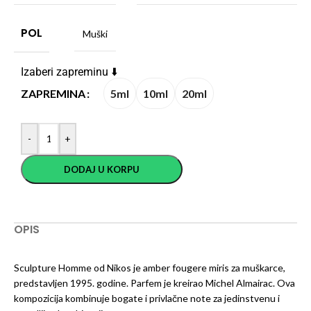
POL
Muški
Izaberi zapreminu ⬇️
5ml
10ml
20ml
ZAPREMINA
-
+
DODAJ U KORPU
OPIS
Sculpture Homme od Nikos je amber fougere miris za muškarce,
predstavljen 1995. godine. Parfem je kreirao Michel Almairac. Ova
kompozicija kombinuje bogate i privlačne note za jedinstvenu i