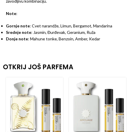
zavodljivu kombinaciju.
Note
:
Gornje note
: Cvet narandže, Limun, Bergamot, Mandarina
Srednje note
: Jasmin, Đurđevak, Geranium, Ruža
Donje note
: Mahune tonke, Benzoin, Amber, Kedar
OTKRIJ JOŠ PARFEMA