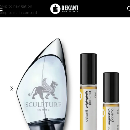
Skip to navigation
Skip to main content
Home
/
Pakovanje
/
Komercijalno