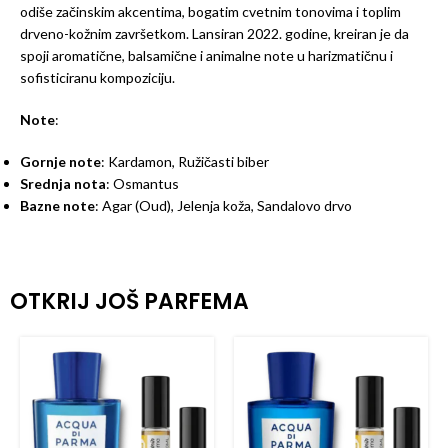
odiše začinskim akcentima, bogatim cvetnim tonovima i toplim
drveno-kožnim završetkom. Lansiran 2022. godine, kreiran je da
spoji aromatične, balsamične i animalne note u harizmatičnu i
sofisticiranu kompoziciju.
Note
:
Gornje note
: Kardamon, Ružičasti biber
Srednja nota
: Osmantus
Bazne note
: Agar (Oud), Jelenja koža, Sandalovo drvo
OTKRIJ JOŠ PARFEMA