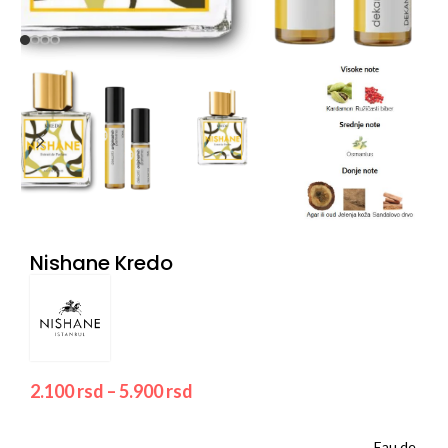
Nishane Kredo
2.100
rsd
–
5.900
rsd
Eau de