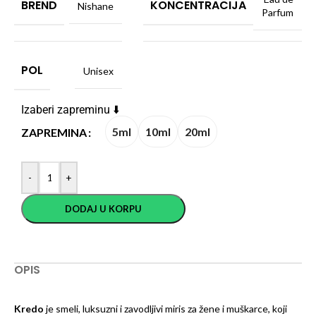
BREND
KONCENTRACIJA
Nishane
Parfum
POL
Unisex
Izaberi zapreminu ⬇️
5ml
10ml
20ml
ZAPREMINA
-
+
DODAJ U KORPU
OPIS
Kredo
je smeli, luksuzni i zavodljivi miris za žene i muškarce, koji