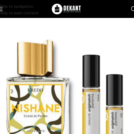
Skip to navigation
Skip to main content
Home
/
Pakovanje
/
Komercijalno