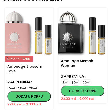
NEMA NA STANJU
Amouage Memoir
Woman
Amouage Blossom
Love
ZAPREMINA
ZAPREMINA
5ml
10ml
20ml
5ml
10ml
20ml
DODAJ U KORPU
DODAJ U KORPU
2.600
rsd
–
9.000
rsd
2.600
rsd
–
9.000
rsd