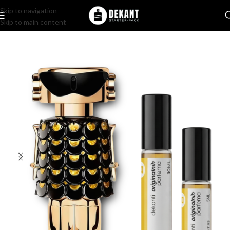
Skip to navigation
Skip to main content
Home
/
Pakovanje
/
Komercijalno