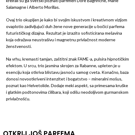
kreirali su ga svetski poznati parfimeri Dore Baghriche, Marie
Salamagne i Alberto Morillas.
Ovaj trio okupljen je kako bi svojim iskustvom i kreativnom vizijom
ovaplotio zadivljujući duh žene nove generacije u bočici parfema
futurističkog dizajna. Rezultat je izrazito sofisticirana mešavina
koja odražava neustrašivu i magnetnu privlačnost moderne
ženstvenosti.
Na vrhu, kremasti tamjan, zaštitni znak FAME-a, pulsira hipnotičkim
efektom. U srcu, trio jasmina skrojen za Rabanne, upleten je u
esenciju koja otkriva blistavu jasnoću samog cveta. Konačno, baza
donosi novootkriveni intenzitet i bogatstvo – mineralni mošus,
poznat kao Helvetolide. Dodaje meki aspekt, sa primesama kruške
i glatkim podtonovima ćilibara, koji odišu neodoljivom gurmanskom
privlačnošću.
OTKRIJ JOŠ PARFEMA