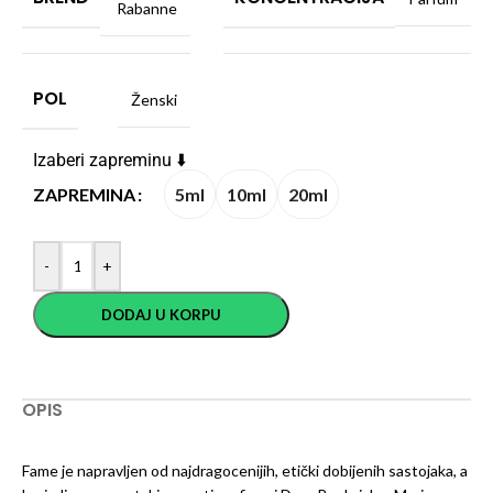
Rabanne
POL
Ženski
Izaberi zapreminu ⬇️
5ml
10ml
20ml
ZAPREMINA
-
+
DODAJ U KORPU
OPIS
Fame je napravljen od najdragocenijih, etički dobijenih sastojaka, a