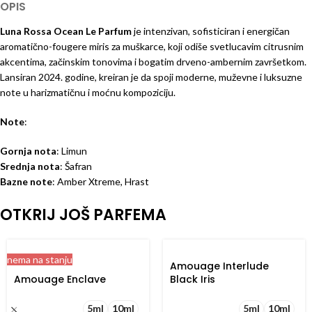
OPIS
Luna Rossa Ocean Le Parfum
je intenzivan, sofisticiran i energičan
aromatično-fougere miris za muškarce, koji odiše svetlucavim citrusnim
akcentima, začinskim tonovima i bogatim drveno-ambernim završetkom.
Lansiran 2024. godine, kreiran je da spoji moderne, muževne i luksuzne
note u harizmatičnu i moćnu kompoziciju.
Note
:
Gornja nota
: Limun
Srednja nota
: Šafran
Bazne note
: Amber Xtreme, Hrast
OTKRIJ JOŠ PARFEMA
nema na stanju
Amouage Interlude
Amouage Enclave
Black Iris
5ml
10ml
5ml
10ml