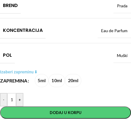
BREND
Prada
KONCENTRACIJA
Eau de Parfum
POL
Muški
Izaberi zapreminu ⬇️
5ml
10ml
20ml
ZAPREMINA
-
+
DODAJ U KORPU