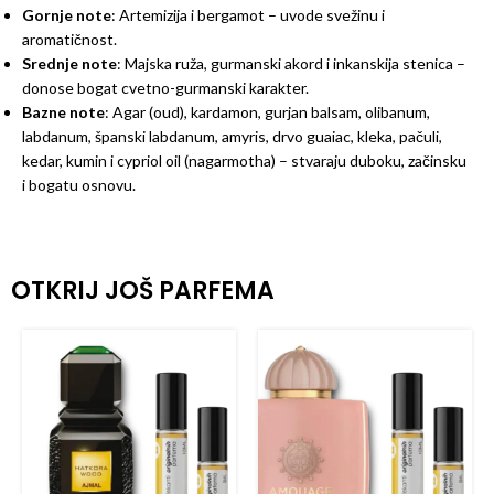
Gornje note
: Artemizija i bergamot – uvode svežinu i
aromatičnost.
Srednje note
: Majska ruža, gurmanski akord i inkanskija stenica –
donose bogat cvetno-gurmanski karakter.
Bazne note
: Agar (oud), kardamon, gurjan balsam, olibanum,
labdanum, španski labdanum, amyris, drvo guaiac, kleka, pačuli,
kedar, kumin i cypriol oil (nagarmotha) – stvaraju duboku, začinsku
i bogatu osnovu.
OTKRIJ JOŠ PARFEMA