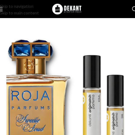
Skip to navigation
Skip to main content
Home
/
Pakovanje
/
Komercijalno