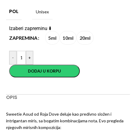
POL
Unisex
Izaberi zapreminu ⬇️
5ml
10ml
20ml
ZAPREMINA
-
+
DODAJ U KORPU
OPIS
Sweetie Aoud od Roja Dove deluje kao predivno složen i
intrigantan miris, sa bogatim kombinacijama nota. Evo pregleda
njegovih mirisnih kompozicija: