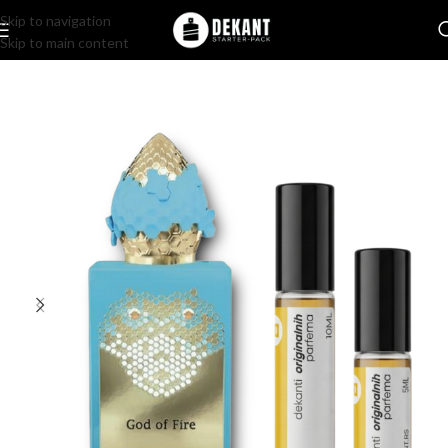
Skip to navigation
Skip to main content
Home
/
Pakovanje
/
Komercijalno