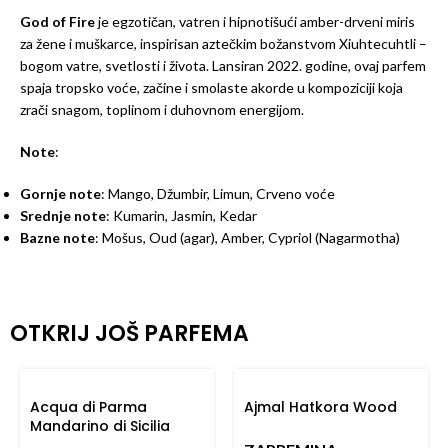
God of Fire
je egzotičan, vatren i hipnotišući amber-drveni miris
za žene i muškarce, inspirisan aztečkim božanstvom Xiuhtecuhtli –
bogom vatre, svetlosti i života. Lansiran 2022. godine, ovaj parfem
spaja tropsko voće, začine i smolaste akorde u kompoziciji koja
zrači snagom, toplinom i duhovnom energijom.
Note
:
Gornje note
: Mango, Džumbir, Limun, Crveno voće
Srednje note
: Kumarin, Jasmin, Kedar
Bazne note
: Mošus, Oud (agar), Amber, Cypriol (Nagarmotha)
OTKRIJ JOŠ PARFEMA
Acqua di Parma
Ajmal Hatkora Wood
Mandarino di Sicilia