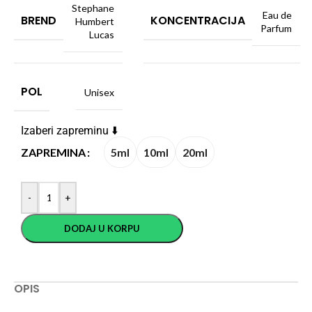
Stephane
Eau de
BREND
KONCENTRACIJA
Humbert
Parfum
Lucas
POL
Unisex
Izaberi zapreminu ⬇️
5ml
10ml
20ml
ZAPREMINA
-
+
DODAJ U KORPU
OPIS