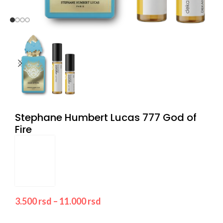
Stephane Humbert Lucas 777 God of
Fire
3.500
rsd
–
11.000
rsd