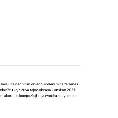
ežavajuće neobičan drveno-vodeni miris za žene i
dovištu koje čuva tajne okeana. Lansiran 2024.
tne akorde u kompoziciji koja evocira snagu mora,