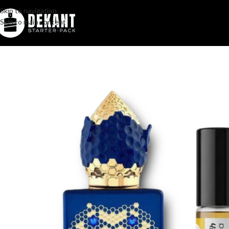
Skip to navigation
Skip to main content
Home
/
Pakovanje
/
Komercijalno
/
Stephane Humbert Lucas 777 Sea 