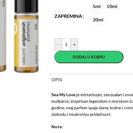
5ml
10ml
ZAPREMINA
20ml
-
+
DODAJ U KORPU
OPIS
Sea My Love
je misteriozan, senzualan i osv
muškarce, inspirisan legendom o morskom ču
godine, ovaj parfem spaja slane, kožne i cve
slobodu i neukrotivu privlačnost.
Note
: