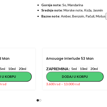
Gornje note
: So, Mandarina
Srednje note
: Morske note, Koža, Jasmin
Bazne note
: Amber, Benzoin, Pačuli, Mošus
d Man
Amouage Interlude 53 Man
ZAPREMINA
5ml
10ml
20ml
5ml
10ml
20ml
J U KORPU
DODAJ U KORPU
0
rsd
3.600
rsd
–
13.000
rsd