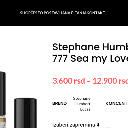
SHOP
ČESTO POSTAVLJANA PITANJA
KONTAKT
my Love
Stephane Humb
777 Sea my Lov
3.600
rsd
–
12.900
rs
Stephane
BREND
KONCENT
Humbert
Lucas
Izaberi zapreminu ⬇️