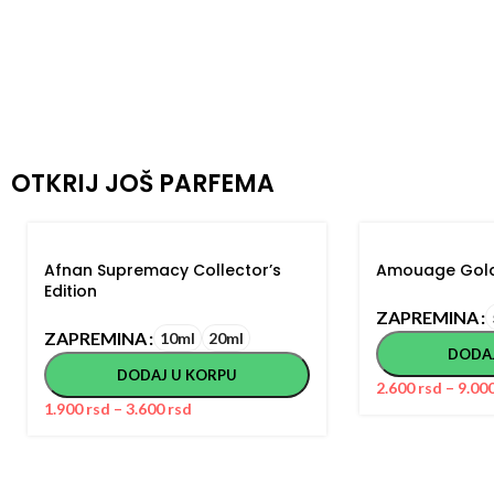
OTKRIJ JOŠ PARFEMA
Afnan Supremacy Collector’s
Amouage Gol
Edition
ZAPREMINA
ZAPREMINA
10ml
20ml
DODA
DODAJ U KORPU
2.600
rsd
–
9.00
1.900
rsd
–
3.600
rsd