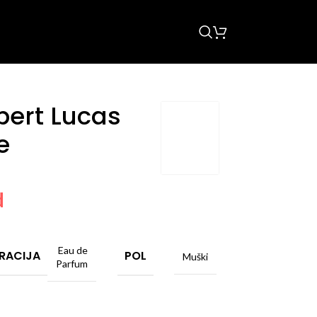
ert Lucas
e
d
Eau de
RACIJA
POL
Muški
Parfum