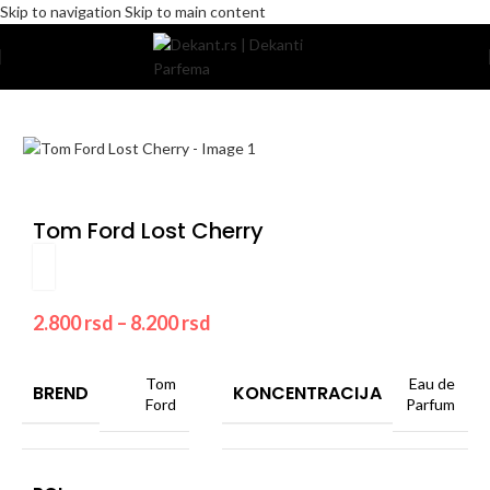
Skip to navigation
Skip to main content
Home
/
Pakovanje
/
Komercijalno
Tom Ford Lost Cherry
2.800
rsd
–
8.200
rsd
Tom
Eau de
BREND
KONCENTRACIJA
Ford
Parfum