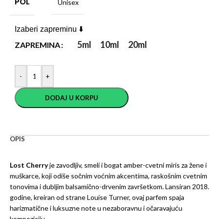
POL
Unisex
Izaberi zapreminu ⬇️
5ml
10ml
20ml
ZAPREMINA
-
+
DODAJ U KORPU
OPIS
Lost Cherry
je zavodljiv, smeli i bogat amber-cvetni miris za žene i
muškarce, koji odiše sočnim voćnim akcentima, raskošnim cvetnim
tonovima i dubljim balsamično-drvenim završetkom. Lansiran 2018.
godine, kreiran od strane Louise Turner, ovaj parfem spaja
harizmatične i luksuzne note u nezaboravnu i očaravajuću
kompoziciju.