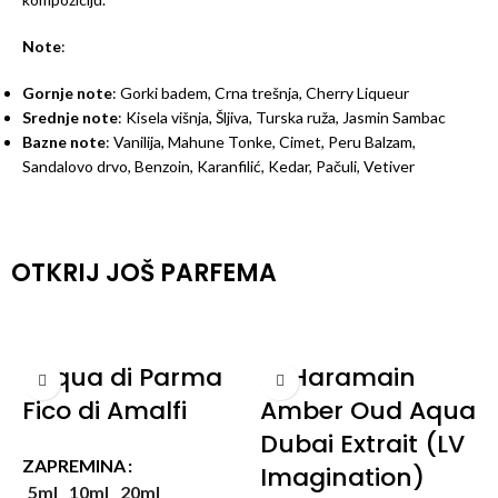
Note
:
Gornje note
: Gorki badem, Crna trešnja, Cherry Liqueur
Srednje note
: Kisela višnja, Šljiva, Turska ruža, Jasmin Sambac
Bazne note
: Vanilija, Mahune Tonke, Cimet, Peru Balzam,
Sandalovo drvo, Benzoin, Karanfilić, Kedar, Pačuli, Vetiver
OTKRIJ JOŠ PARFEMA
Acqua di Parma
Al Haramain
Fico di Amalfi
Amber Oud Aqua
Dubai Extrait (LV
ZAPREMINA
Imagination)
5ml
10ml
20ml