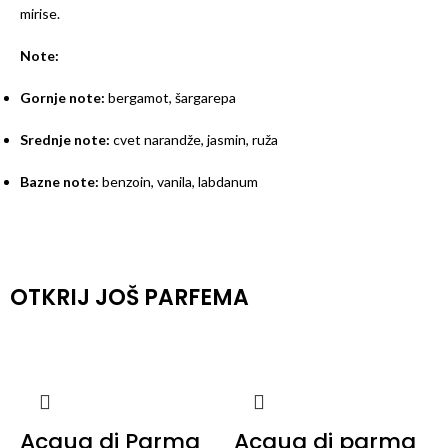
mirise.
Note:
Gornje note:
bergamot, šargarepa
Srednje note:
cvet narandže, jasmin, ruža
Bazne note:
benzoin, vanila, labdanum
OTKRIJ JOŠ PARFEMA
Acqua di Parma
Acqua di parma