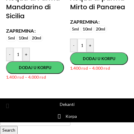
Mandarino di
Mirto di Panarea
Sicilia
ZAPREMINA
5ml
10ml
20ml
ZAPREMINA
5ml
10ml
20ml
-
+
-
+
DODAJ U KORPU
DODAJ U KORPU
1.400
rsd
–
4.000
rsd
1.400
rsd
–
4.000
rsd
Dekanti
Korpa
Search