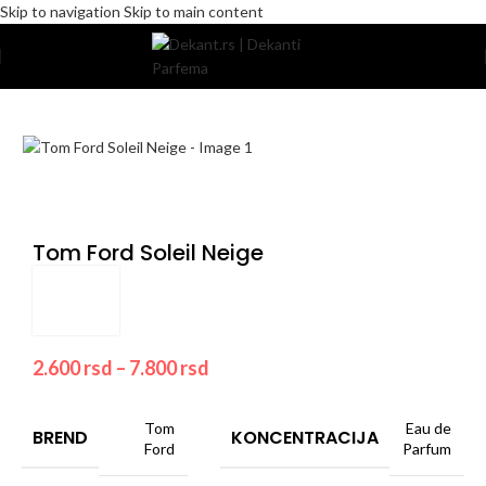
Skip to navigation
Skip to main content
Home
/
Pakovanje
/
Komercijalno
Tom Ford Soleil Neige
2.600
rsd
–
7.800
rsd
Tom
Eau de
BREND
KONCENTRACIJA
Ford
Parfum