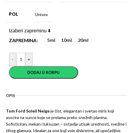
POL
Unisex
Izaberi zapreminu ⬇️
5ml
10ml
20ml
ZAPREMINA
-
+
DODAJ U KORPU
OPIS
Tom Ford Soleil Neige
je čist, elegantan i svetao miris koji
asocira na sunce koje se prelama preko snežnih planina.
Sofisticiran, mekan i luksuzan – ostavlja utisak urednosti, svežine i
tihog glamura. Idealan za one koji vole diskretne, ali upečatljive