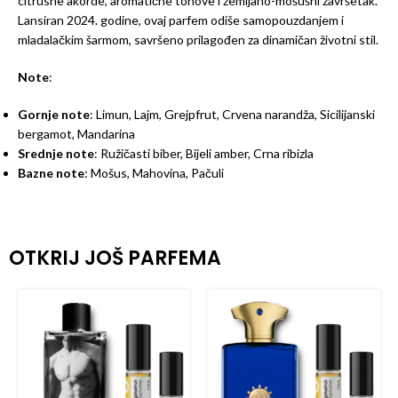
citrusne akorde, aromatične tonove i zemljano-mošušni završetak.
Lansiran 2024. godine, ovaj parfem odiše samopouzdanjem i
mladalačkim šarmom, savršeno prilagođen za dinamičan životni stil.
Note
:
Gornje note
: Limun, Lajm, Grejpfrut, Crvena narandža, Sicilijanski
bergamot, Mandarina
Srednje note
: Ružičasti biber, Bijeli amber, Crna ribizla
Bazne note
: Mošus, Mahovina, Pačuli
OTKRIJ JOŠ PARFEMA