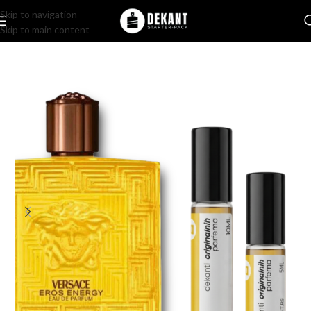
Skip to navigation
Skip to main content
Home
/
Pakovanje
/
Komercijalno