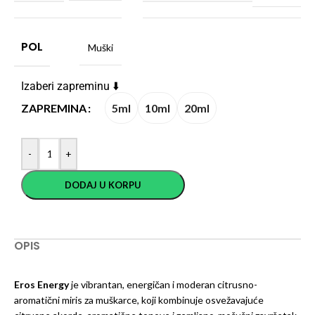
POL
Muški
Izaberi zapreminu ⬇️
5ml
10ml
20ml
ZAPREMINA
-
+
DODAJ U KORPU
OPIS
Eros Energy
je vibrantan, energičan i moderan citrusno-
aromatični miris za muškarce, koji kombinuje osvežavajuće