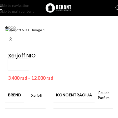
Skip to navigation
Skip to main content
Home
/
Pakovanje
/
Komercijalno
Xerjoff NIO
3.400
rsd
–
12.000
rsd
Eau de
BREND
KONCENTRACIJA
Xerjoff
Parfum