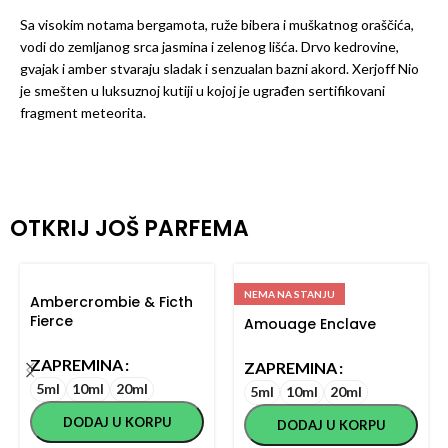
Sa visokim notama bergamota, ruže bibera i muškatnog oraščića,
vodi do zemljanog srca jasmina i zelenog lišća. Drvo kedrovine,
gvajak i amber stvaraju sladak i senzualan bazni akord. Xerjoff Nio
je smešten u luksuznoj kutiji u kojoj je ugrađen sertifikovani
fragment meteorita.
OTKRIJ JOŠ PARFEMA
NEMA NA STANJU
Ambercrombie & Ficth
Fierce
Amouage Enclave
ZAPREMINA
ZAPREMINA
5ml
10ml
20ml
5ml
10ml
20ml
DODAJ U KORPU
DODAJ U KORPU