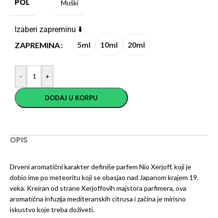
POL
Muški
Izaberi zapreminu ⬇️
5ml
10ml
20ml
ZAPREMINA
-
+
DODAJ U KORPU
OPIS
Drveni aromatični karakter definiše parfem Nio Xerjoff, koji je
dobio ime po meteoritu koji se obasjao nad Japanom krajem 19.
veka. Kreiran od strane Xerjoffovih majstora parfimera, ova
aromatična infuzija mediteranskih citrusa i začina je mirisno
iskustvo koje treba doživeti.