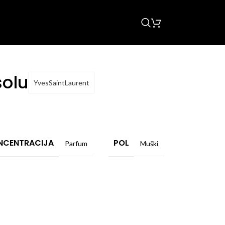
solu
YvesSaintLaurent
NCENTRACIJA
POL
Parfum
Muški