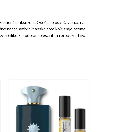
e
vremenim luksuzom. Oseća se osvežavajuće na
o drvenasto-ambroksansko srce koje traje satima.
 sve prilike – moderan, elegantan i prepoznatljiv.