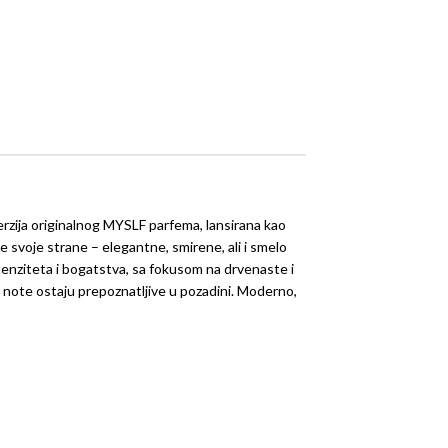
 verzija originalnog MYSLF parfema, lansirana kao
ve svoje strane – elegantne, smirene, ali i smelo
intenziteta i bogatstva, sa fokusom na drvenaste i
note ostaju prepoznatljive u pozadini. Moderno,