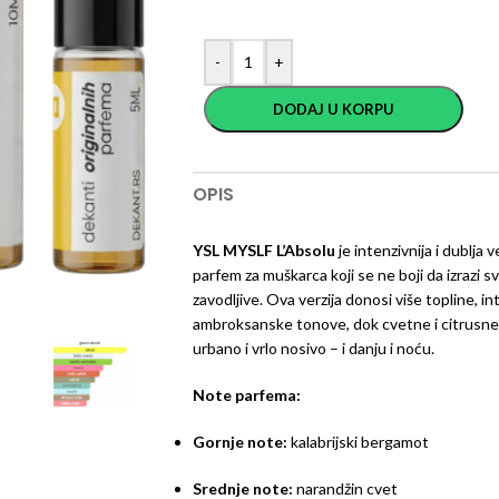
-
+
DODAJ U KORPU
OPIS
YSL MYSLF L’Absolu
je intenzivnija i dublja
parfem za muškarca koji se ne boji da izrazi s
zavodljive. Ova verzija donosi više topline, 
ambroksanske tonove, dok cvetne i citrusne 
urbano i vrlo nosivo – i danju i noću.
Note parfema:
Gornje note:
kalabrijski bergamot
Srednje note:
narandžin cvet