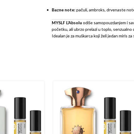
Bazne note:
pačuli, ambroks, drvenaste not
MYSLF L’Absolu
odiše samopouzdanjem i sa
početku, ali ubrzo prelazi u toplo, senzualn
Idealan je za muškarca koji želi jedan miris za