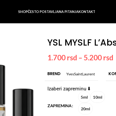
SHOP
ČESTO POSTAVLJANA PITANJA
KONTAKT
YSL MYSLF L’Ab
1.700
rsd
–
5.200
rsd
BREND
KO
YvesSaintLaurent
Izaberi zapreminu ⬇️
5ml
10ml
ZAPREMINA
20ml