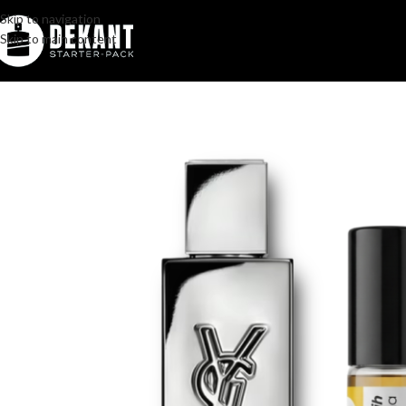
Skip to navigation
Skip to main content
Home
/
Pakovanje
/
Komercijalno
/
YSL MYSLF L’Absolu