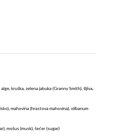
, alge, kruška, zelena jabuka (Granny Smith), šljiva,
lisko), mahovina (hrastova mahovina), olibanum
ar), mošus (musk), šećer (sugar)