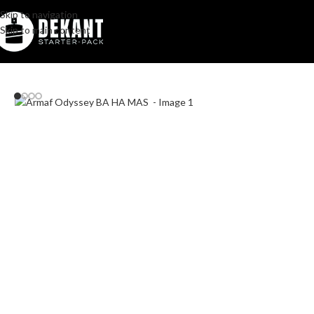
Skip to navigation
Skip to main content
Home
/
Pakovanje
/
Komercijalno
/
Armaf Odyssey BA HA MAS