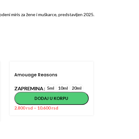
odeni miris za žene i muškarce, predstavljen 2025.
Amouage Reasons
ARMAF Club d
Limited Editio
ZAPREMINA
5ml
10ml
20ml
ZAPREMINA
DODAJ U KORPU
DODA
2.800
rsd
–
10.600
rsd
1.200
rsd
–
3.4