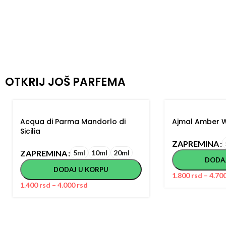
OTKRIJ JOŠ PARFEMA
Acqua di Parma Mandorlo di
Ajmal Amber 
Sicilia
ZAPREMINA
ZAPREMINA
5ml
10ml
20ml
DODA
DODAJ U KORPU
1.800
rsd
–
4.70
1.400
rsd
–
4.000
rsd