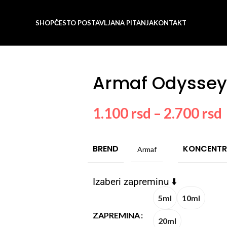
SHOP
ČESTO POSTAVLJANA PITANJA
KONTAKT
Armaf Odysse
1.100
rsd
–
2.700
rsd
BREND
KONCENTR
Armaf
Izaberi zapreminu ⬇️
5ml
10ml
ZAPREMINA
20ml