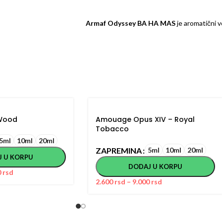
Armaf Odyssey BA HA MAS
je aromatični v
Wood
Amouage Opus XIV – Royal
Tobacco
5ml
10ml
20ml
ZAPREMINA
5ml
10ml
20ml
J U KORPU
DODAJ U KORPU
0
rsd
2.600
rsd
–
9.000
rsd