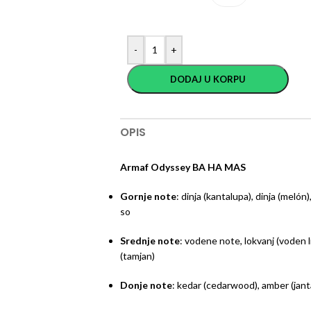
-
+
DODAJ U KORPU
OPIS
Armaf Odyssey BA HA MAS
Gornje note
: dinja (kantalupa), dinja (melón)
so
Srednje note
: vodene note, lokvanj (voden 
(tamjan)
Donje note
: kedar (cedarwood), amber (jant