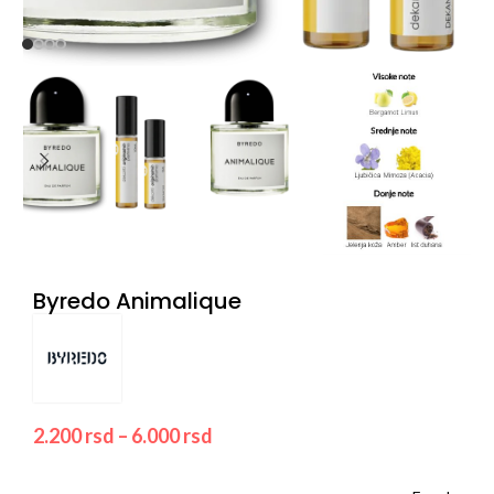
Byredo Animalique
2.200
rsd
–
6.000
rsd