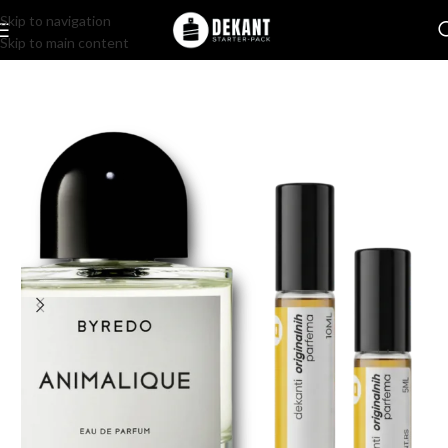
Skip to navigation
Skip to main content
Home
/
Pakovanje
/
Komercijalno