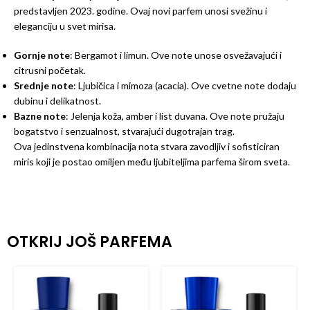
predstavljen 2023. godine. Ovaj novi parfem unosi svežinu i
eleganciju u svet mirisa.
Gornje note
: Bergamot i limun. Ove note unose osvežavajući i
citrusni početak.
Srednje note
: Ljubičica i mimoza (acacia). Ove cvetne note dodaju
dubinu i delikatnost.
Bazne note
: Jelenja koža, amber i list duvana. Ove note pružaju
bogatstvo i senzualnost, stvarajući dugotrajan trag.
Ova jedinstvena kombinacija nota stvara zavodljiv i sofisticiran
miris koji je postao omiljen među ljubiteljima parfema širom sveta.
OTKRIJ JOŠ PARFEMA