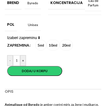
Eau de
BREND
KONCENTRACIJA
Byredo
Parfum
POL
Unisex
Izaberi zapreminu ⬇️
5ml
10ml
20ml
ZAPREMINA
-
+
DODAJ U KORPU
OPIS
Animalique od Byredo
je amber cvetni miris za žene i muškarce,