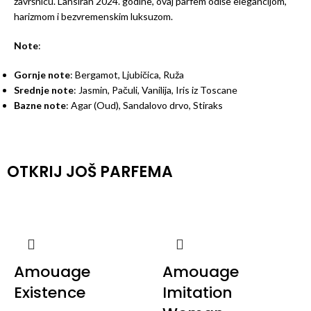
završnicu. Lansiran 2024. godine, ovaj parfem odiše elegancijom,
harizmom i bezvremenskim luksuzom.
Note
:
Gornje note
: Bergamot, Ljubičica, Ruža
Srednje note
: Jasmin, Pačuli, Vanilija, Iris iz Toscane
Bazne note
: Agar (Oud), Sandalovo drvo, Stiraks
OTKRIJ JOŠ PARFEMA
Amouage
Amouage
Existence
Imitation