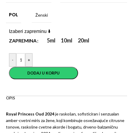
POL
Ženski
Izaberi zapreminu ⬇️
5ml
10ml
20ml
ZAPREMINA
-
+
DODAJ U KORPU
OPIS
Royal Princess Oud 2024
je raskošan, sofisticiran i senzualan
amber-cvetni miris za žene, koji kombinuje osvežavajuće citrusne
tonove, raskošne cvetne akorde i bogatu, drveno-balzamičnu