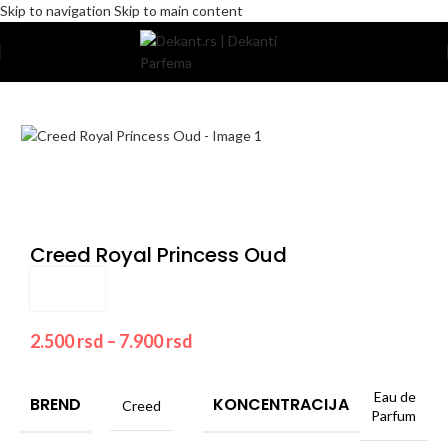
Skip to navigation
Skip to main content
Home
/
Pakovanje
/
Komercijalno
Creed Royal Princess Oud
2.500
rsd
–
7.900
rsd
Eau de
BREND
KONCENTRACIJA
Creed
Parfum