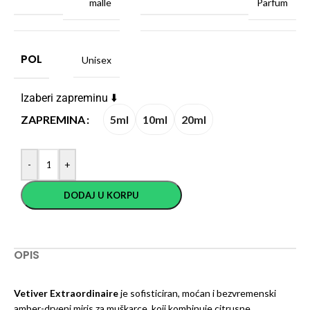
malle
Parfum
POL
Unisex
Izaberi zapreminu ⬇️
5ml
10ml
20ml
ZAPREMINA
-
+
DODAJ U KORPU
OPIS
Vetiver Extraordinaire
je sofisticiran, moćan i bezvremenski
amber-drveni miris za muškarce, koji kombinuje citrusne,