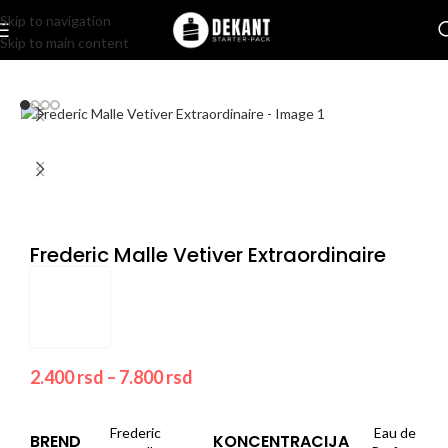
Skip to navigation
Skip to main content
Home
/
Pakovanje
/
Komercijalno
Frederic Malle Vetiver Extraordinaire
2.400
rsd
–
7.800
rsd
Frederic
Eau de
BREND
KONCENTRACIJA