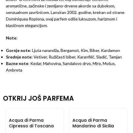
aromatične, začinske i zemljano-drvene akorde sa dubokom,
senzualnom završnicom. Lansiran 2002. godine, kreiran od strane
Dominiquea Ropiona, ovaj parfem odiše luksuzom, harizmom i
klasičnom elegancijom.
Note
:
Gornje note
: Ljuta narandža, Bergamot, Kim, Biber, Kardamon
Srednje note
: Vetiver, Ružičasti biber, Karanfilić, Sladić, Tamjan
Bazne note
: Kedar, Mahovina, Sandalovo drvo, Miro, Mošus,
Ambreta
OTKRIJ JOŠ PARFEMA
Acqua di Parma
Acqua di Parma
Cipresso di Toscana
Mandarino di Sicilia