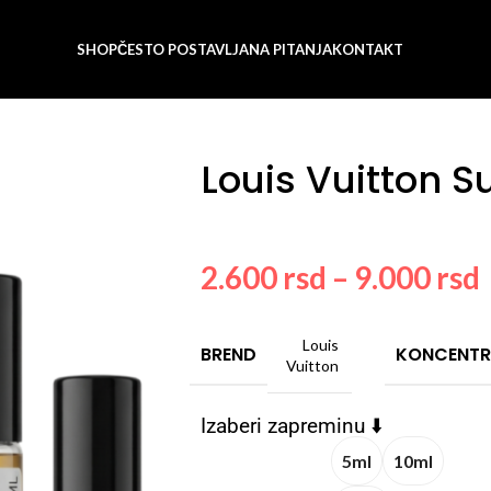
SHOP
ČESTO POSTAVLJANA PITANJA
KONTAKT
Louis Vuitton 
2.600
rsd
–
9.000
rsd
Louis
BREND
KONCENTR
Vuitton
Izaberi zapreminu ⬇️
5ml
10ml