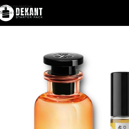
Skip to navigation
Skip to main content
Home
/
Pakovanje
/
Komercijalno
/
Louis Vuitton Sun Song