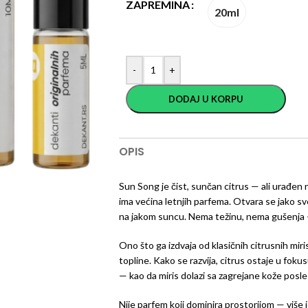
ZAPREMINA
20ml
-
+
DODAJ U KORPU
OPIS
Sun Song je čist, sunčan citrus — ali urađen 
ima većina letnjih parfema. Otvara se jako sv
na jakom suncu. Nema težinu, nema gušenja —
Ono što ga izdvaja od klasičnih citrusnih mir
topline. Kako se razvija, citrus ostaje u foku
— kao da miris dolazi sa zagrejane kože posl
Nije parfem koji dominira prostorijom — više j