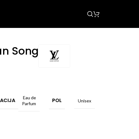
Sun Song
Eau de
ACIJA
POL
Unisex
Parfum