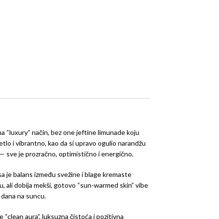
na “luxury” način, bez one jeftine limunade koju
etlo i vibrantno, kao da si upravo ogulio narandžu
 sve je prozračno, optimistično i energično.
isa je balans između svežine i blage kremaste
su, ali dobija mekši, gotovo “sun-warmed skin” vibe
e dana na suncu.
e “clean aura”, luksuzna čistoća i pozitivna