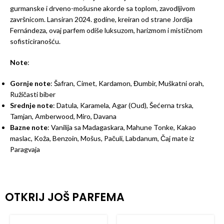
gurmanske i drveno-mošusne akorde sa toplom, zavodljivom
završnicom. Lansiran 2024. godine, kreiran od strane Jordija
Fernándeza, ovaj parfem odiše luksuzom, harizmom i mističnom
sofisticiranošću.
Note
:
Gornje note
: Šafran, Cimet, Kardamon, Đumbir, Muškatni orah,
Ružičasti biber
Srednje note
: Datula, Karamela, Agar (Oud), Šećerna trska,
Tamjan, Amberwood, Miro, Davana
Bazne note
: Vanilija sa Madagaskara, Mahune Tonke, Kakao
maslac, Koža, Benzoin, Mošus, Pačuli, Labdanum, Čaj mate iz
Paragvaja
OTKRIJ JOŠ PARFEMA