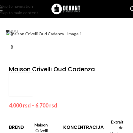
Skip to navigation
Skip to main content
Home
/
Pakovanje
/
Komercijalno
Maison Crivelli Oud Cadenza
4.000
rsd
–
6.700
rsd
Extrait
Maison
BREND
KONCENTRACIJA
de
Crivelli