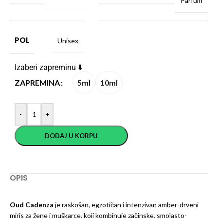
Parfum
POL
Unisex
Izaberi zapreminu ⬇️
5ml
10ml
ZAPREMINA
-
+
DODAJ U KORPU
OPIS
Oud Cadenza
je raskošan, egzotičan i intenzivan amber-drveni
miris za žene i muškarce, koji kombinuje začinske, smolasto-