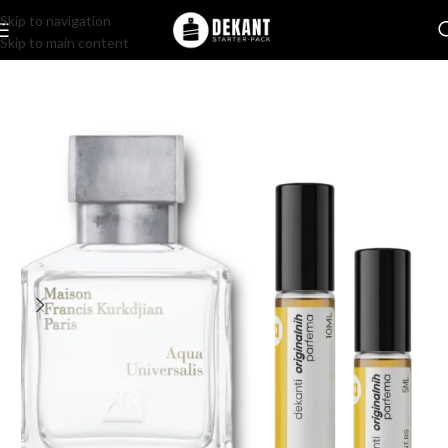
Skip to navigation
Skip to main content
Home
/
Pakovanje
/
Komercijalno