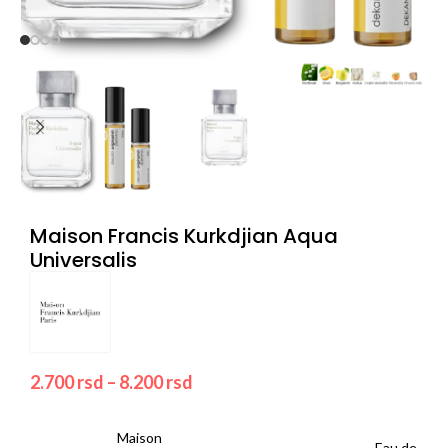
Maison Francis Kurkdjian Aqua
Universalis
2.700
rsd
–
8.200
rsd
Maison
Eau de