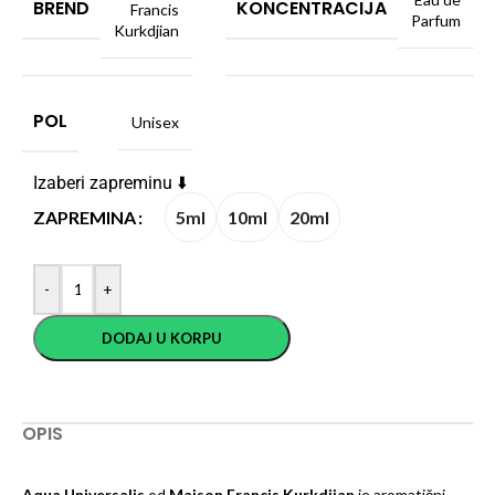
BREND
KONCENTRACIJA
Francis
Parfum
Kurkdjian
POL
Unisex
Izaberi zapreminu ⬇️
5ml
10ml
20ml
ZAPREMINA
-
+
DODAJ U KORPU
OPIS
Aqua Universalis
od
Maison Francis Kurkdjian
je aromatični