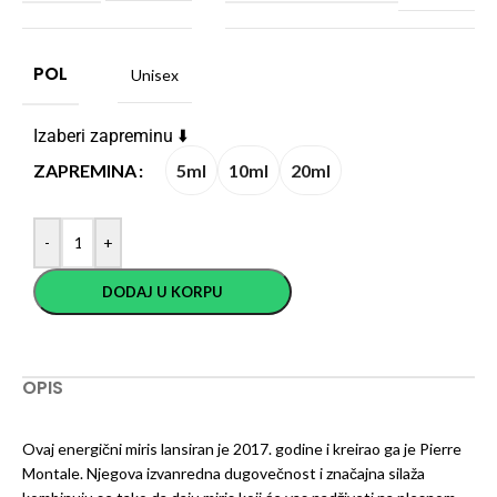
POL
Unisex
Izaberi zapreminu ⬇️
5ml
10ml
20ml
ZAPREMINA
-
+
DODAJ U KORPU
OPIS
Ovaj energični miris lansiran je 2017. godine i kreirao ga je Pierre
Montale. Njegova izvanredna dugovečnost i značajna silaža