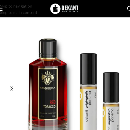
Skip to navigation
Skip to main content
Home
/
Pakovanje
/
Komercijalno