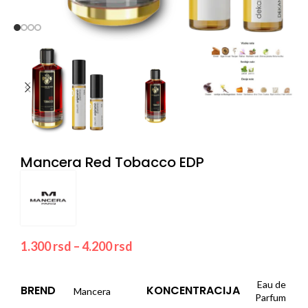
Mancera Red Tobacco EDP
1.300
rsd
–
4.200
rsd
Eau de
BREND
KONCENTRACIJA
Mancera
Parfum