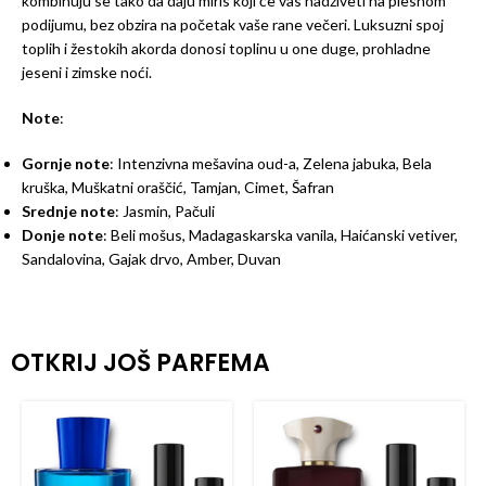
kombinuju se tako da daju miris koji će vas nadživeti na plesnom
podijumu, bez obzira na početak vaše rane večeri. Luksuzni spoj
toplih i žestokih akorda donosi toplinu u one duge, prohladne
jeseni i zimske noći.
Note
:
Gornje note
: Intenzivna mešavina oud-a, Zelena jabuka, Bela
kruška, Muškatni oraščić, Tamjan, Cimet, Šafran
Srednje note
: Jasmin, Pačuli
Donje note
: Beli mošus, Madagaskarska vanila, Haićanski vetiver,
Sandalovina, Gajak drvo, Amber, Duvan
OTKRIJ JOŠ PARFEMA