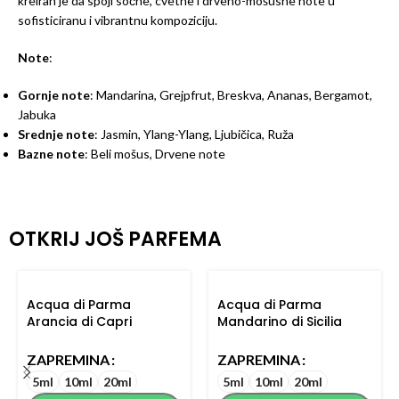
kreiran je da spoji sočne, cvetne i drveno-mošusne note u
sofisticiranu i vibrantnu kompoziciju.
Note
:
Gornje note
: Mandarina, Grejpfrut, Breskva, Ananas, Bergamot,
Jabuka
Srednje note
: Jasmin, Ylang-Ylang, Ljubičica, Ruža
Bazne note
: Beli mošus, Drvene note
OTKRIJ JOŠ PARFEMA
Acqua di Parma
Acqua di Parma
Arancia di Capri
Mandarino di Sicilia
ZAPREMINA
ZAPREMINA
5ml
10ml
20ml
5ml
10ml
20ml