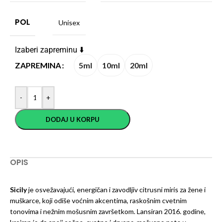
POL
Unisex
Izaberi zapreminu ⬇️
5ml
10ml
20ml
ZAPREMINA
-
+
DODAJ U KORPU
OPIS
Sicily
je osvežavajući, energičan i zavodljiv citrusni miris za žene i
muškarce, koji odiše voćnim akcentima, raskošnim cvetnim
tonovima i nežnim mošusnim završetkom. Lansiran 2016. godine,