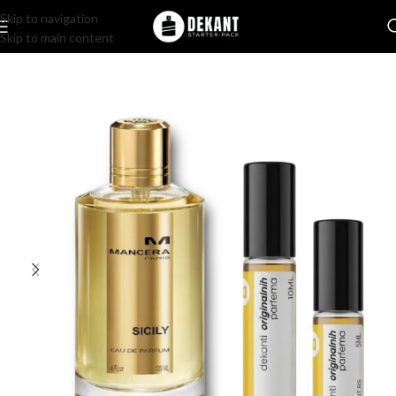
Skip to navigation
Skip to main content
Home
/
Pakovanje
/
Komercijalno