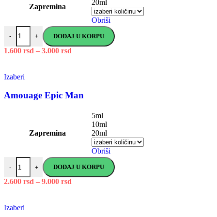
20ml
Zapremina
Obriši
DODAJ U KORPU
-
+
1.600
rsd
–
3.000
rsd
Izaberi
Amouage Epic Man
5ml
10ml
Zapremina
20ml
Obriši
DODAJ U KORPU
-
+
2.600
rsd
–
9.000
rsd
Izaberi