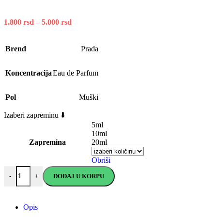
1.800
rsd
–
5.000
rsd
Brend
Prada
Koncentracija
Eau de Parfum
Pol
Muški
Izaberi zapreminu ⬇️
5ml
10ml
Zapremina
20ml
Obriši
DODAJ U KORPU
-
+
Opis