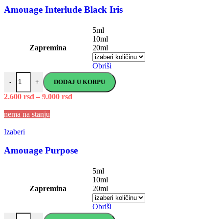
Amouage Interlude Black Iris
5ml
10ml
Zapremina
20ml
Obriši
DODAJ U KORPU
-
+
2.600
rsd
–
9.000
rsd
nema na stanju
Izaberi
Amouage Purpose
5ml
10ml
Zapremina
20ml
Obriši