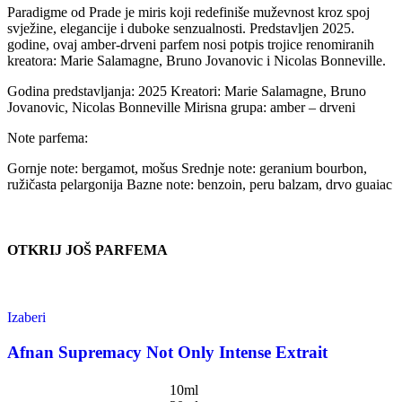
Paradigme od Prade je miris koji redefiniše muževnost kroz spoj
svježine, elegancije i duboke senzualnosti. Predstavljen 2025.
godine, ovaj amber-drveni parfem nosi potpis trojice renomiranih
kreatora: Marie Salamagne, Bruno Jovanovic i Nicolas Bonneville.
Godina predstavljanja: 2025 Kreatori: Marie Salamagne, Bruno
Jovanovic, Nicolas Bonneville Mirisna grupa: amber – drveni
Note parfema:
Gornje note: bergamot, mošus Srednje note: geranium bourbon,
ružičasta pelargonija Bazne note: benzoin, peru balzam, drvo guaiac
OTKRIJ JOŠ PARFEMA
Izaberi
Afnan Supremacy Not Only Intense Extrait
10ml