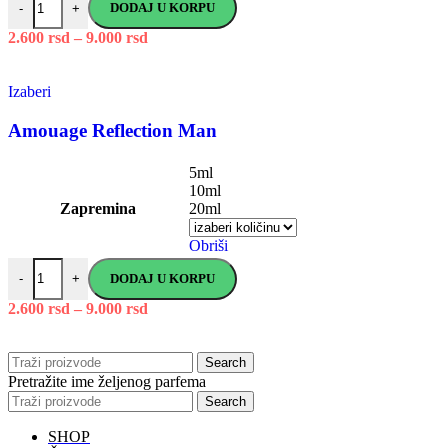
DODAJ U KORPU
-
+
2.600
rsd
–
9.000
rsd
Izaberi
Amouage Reflection Man
5ml
10ml
Zapremina
20ml
Obriši
DODAJ U KORPU
-
+
2.600
rsd
–
9.000
rsd
Search
Pretražite ime željenog parfema
Search
SHOP