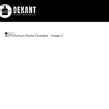
Skip to navigation
Skip to main content
Home
/
Pakovanje
/
Komercijalno
/
Profumum Roma Orangea