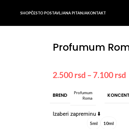
SHOP
ČESTO POSTAVLJANA PITANJA
KONTAKT
Profumum Rom
2.500
rsd
–
7.100
rsd
Profumum
BREND
KONCENT
Roma
Izaberi zapreminu ⬇️
5ml
10ml