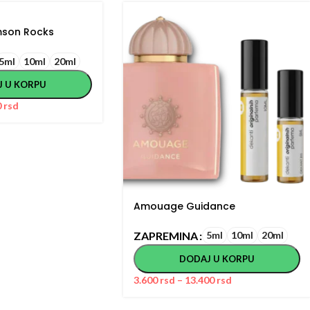
son Rocks
5ml
10ml
20ml
J U KORPU
0
rsd
Amouage Guidance
ZAPREMINA
5ml
10ml
20ml
DODAJ U KORPU
3.600
rsd
–
13.400
rsd