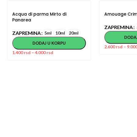
Acqua di parma Mirto di
Amouage Crim
Panarea
ZAPREMINA
ZAPREMINA
5ml
10ml
20ml
DODA
DODAJ U KORPU
2.600
rsd
–
9.00
1.400
rsd
–
4.000
rsd