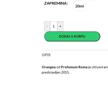
ZAPREMINA
20ml
-
+
DODAJ U KORPU
OPIS
Orangea
od
Profumum Roma
je citrusni ar
predstavljen 2015.