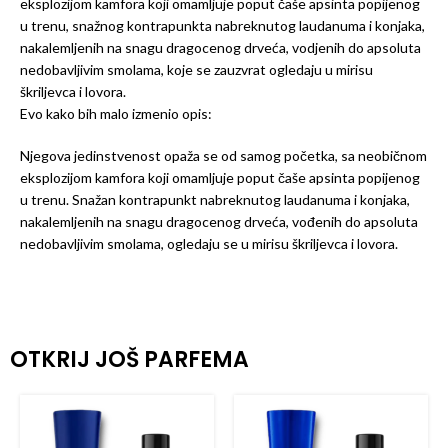
eksplozijom kamfora koji omamljuje poput čaše apsinta popijenog
u trenu, snažnog kontrapunkta nabreknutog laudanuma i konjaka,
nakalemljenih na snagu dragocenog drveća, vodjenih do apsoluta
nedobavljivim smolama, koje se zauzvrat ogledaju u mirisu
škriljevca i lovora.
Evo kako bih malo izmenio opis:
Njegova jedinstvenost opaža se od samog početka, sa neobičnom
eksplozijom kamfora koji omamljuje poput čaše apsinta popijenog
u trenu. Snažan kontrapunkt nabreknutog laudanuma i konjaka,
nakalemljenih na snagu dragocenog drveća, vođenih do apsoluta
nedobavljivim smolama, ogledaju se u mirisu škriljevca i lovora.
OTKRIJ JOŠ PARFEMA