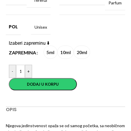
Terenzi
Parfum
POL
Unisex
Izaberi zapreminu ⬇️
5ml
10ml
20ml
ZAPREMINA
-
+
DODAJ U KORPU
OPIS
Njegova jedinstvenost opaža se od samog početka, sa neobičnom