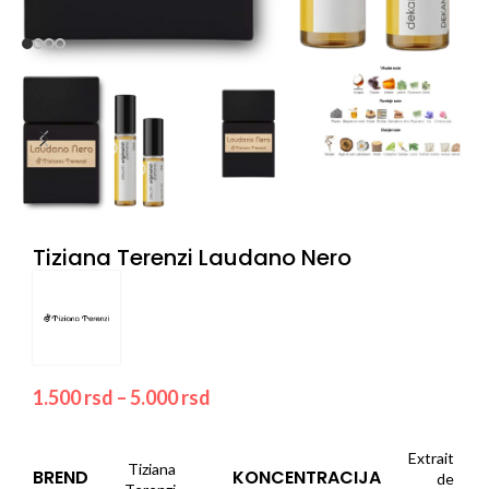
Tiziana Terenzi Laudano Nero
1.500
rsd
–
5.000
rsd
Extrait
Tiziana
BREND
KONCENTRACIJA
de