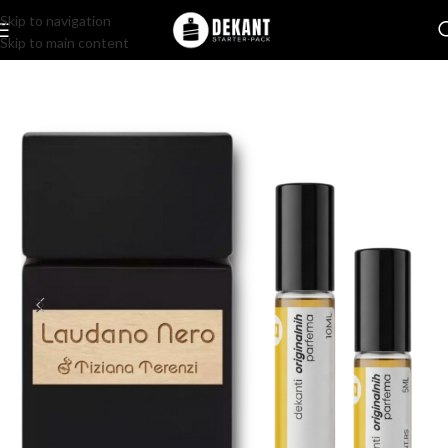
Skip to navigation
Skip to main content
Home
/
Pakovanje
/
Komercijalno