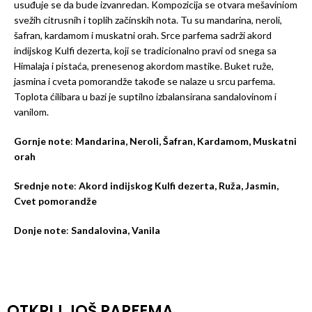
usuđuje se da bude izvanredan. Kompozicija se otvara mešaviniom
svežih citrusnih i toplih začinskih nota. Tu su mandarina, neroli,
šafran, kardamom i muskatni orah. Srce parfema sadrži akord
indijskog Kulfi dezerta, koji se tradicionalno pravi od snega sa
Himalaja i pistaća, prenesenog akordom mastike. Buket ruže,
jasmina i cveta pomorandže takođe se nalaze u srcu parfema.
Toplota ćilibara u bazi je suptilno izbalansirana sandalovinom i
vanilom.
Gornje note
:
Mandarina, Neroli, Šafran, Kardamom, Muskatni
orah
Srednje note
:
Akord indijskog Kulfi dezerta, Ruža, Jasmin,
Cvet pomorandže
Donje note
:
Sandalovina, Vanila
OTKRIJ JOŠ PARFEMA