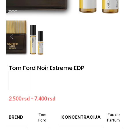
Tom Ford Noir Extreme EDP
2.500
rsd
–
7.400
rsd
Tom
Eau de
BREND
KONCENTRACIJA
Ford
Parfum