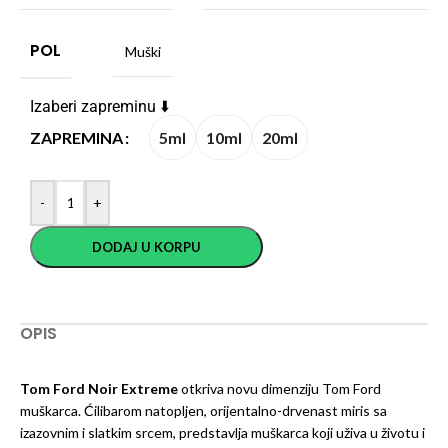
POL
Muški
Izaberi zapreminu ⬇️
5ml
10ml
20ml
ZAPREMINA
-
+
DODAJ U KORPU
OPIS
Tom Ford Noir Extreme
otkriva novu dimenziju Tom Ford
muškarca. Ćilibarom natopljen, orijentalno-drvenast miris sa
izazovnim i slatkim srcem, predstavlja muškarca koji uživa u životu i