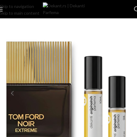
Skip to navigation
Skip to main content
Home
/
Pakovanje
/
Komercijalno