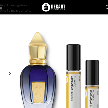
Skip to navigation
Skip to main content
Home
/
Pakovanje
/
Komercijalno