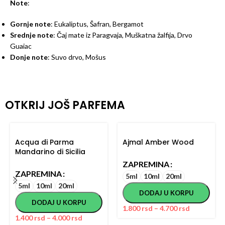
Note
:
Gornje note
: Eukaliptus, Šafran, Bergamot
Srednje note
: Čaj mate iz Paragvaja, Muškatna žalfija, Drvo
Guaiac
Donje note
: Suvo drvo, Mošus
OTKRIJ JOŠ PARFEMA
Acqua di Parma
Ajmal Amber Wood
Mandarino di Sicilia
ZAPREMINA
ZAPREMINA
5ml
10ml
20ml
5ml
10ml
20ml
DODAJ U KORPU
DODAJ U KORPU
1.800
rsd
–
4.700
rsd
1.400
rsd
–
4.000
rsd