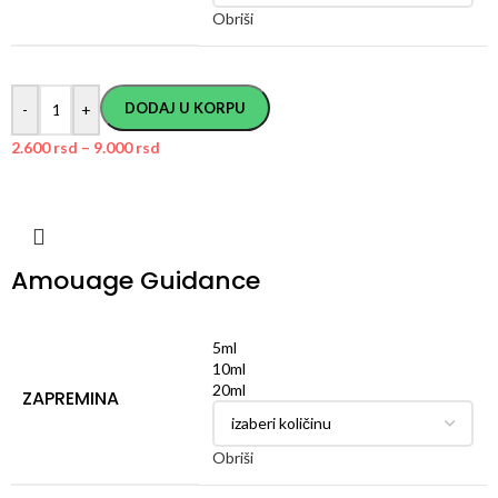
Obriši
DODAJ U KORPU
-
+
2.600
rsd
–
9.000
rsd
Amouage Guidance
5ml
10ml
20ml
ZAPREMINA
Obriši