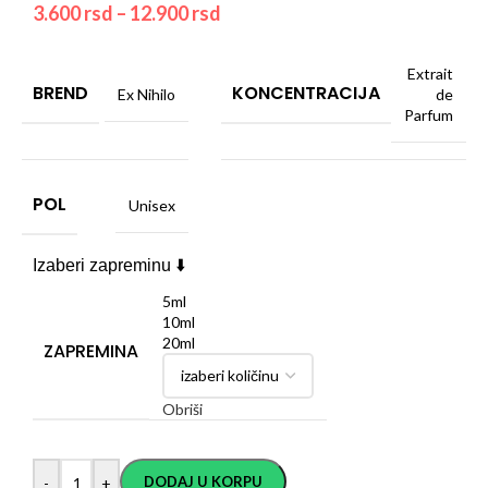
3.600
rsd
–
12.900
rsd
Extrait
BREND
KONCENTRACIJA
Ex Nihilo
de
Parfum
POL
Unisex
Izaberi zapreminu ⬇️
5ml
10ml
20ml
ZAPREMINA
Obriši
DODAJ U KORPU
-
+