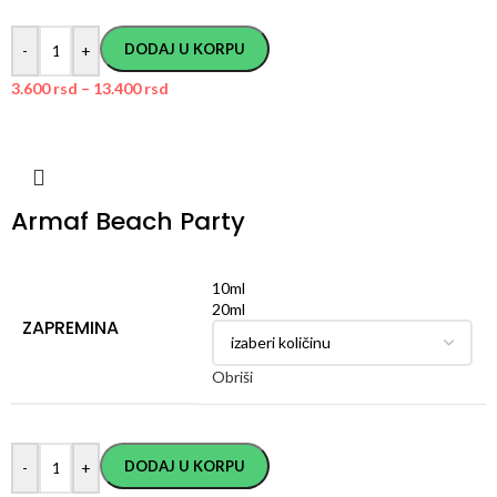
DODAJ U KORPU
-
+
3.600
rsd
–
13.400
rsd
Armaf Beach Party
10ml
20ml
ZAPREMINA
Obriši
DODAJ U KORPU
-
+