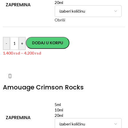
20ml
ZAPREMINA
Obriši
DODAJ U KORPU
-
+
1.400
rsd
–
4.200
rsd
Amouage Crimson Rocks
5ml
10ml
20ml
ZAPREMINA