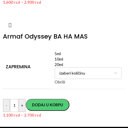
1.600
rsd
–
2.900
rsd
Armaf Odyssey BA HA MAS
5ml
10ml
20ml
ZAPREMINA
Obriši
DODAJ U KORPU
-
+
1.100
rsd
–
2.700
rsd