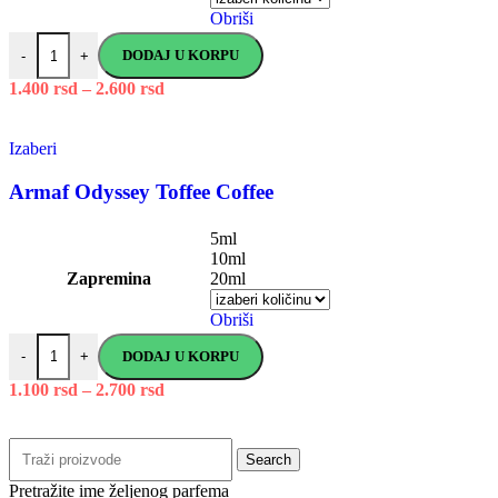
Obriši
DODAJ U KORPU
-
+
1.400
rsd
–
2.600
rsd
Izaberi
Armaf Odyssey Toffee Coffee
5ml
10ml
Zapremina
20ml
Obriši
DODAJ U KORPU
-
+
1.100
rsd
–
2.700
rsd
Search
Pretražite ime željenog parfema