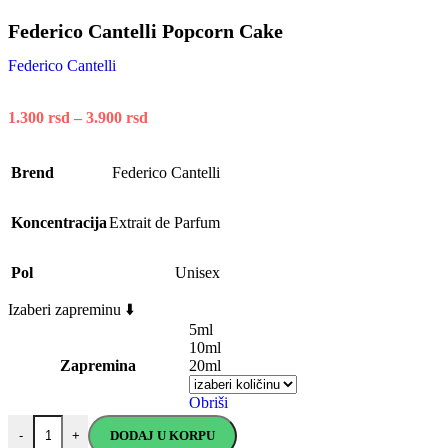
Federico Cantelli Popcorn Cake
Federico Cantelli
1.300
rsd
–
3.900
rsd
Brend
Federico Cantelli
Koncentracija
Extrait de Parfum
Pol
Unisex
Izaberi zapreminu ⬇️
5ml
10ml
Zapremina
20ml
Obriši
DODAJ U KORPU
-
+