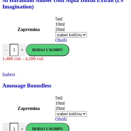
Al Haramain Amber Oud Aqua Dubai Extrait (LV
Imagination)
5ml
10ml
Zapremina
20ml
Obriši
DODAJ U KORPU
-
+
1.400
rsd
–
4.200
rsd
Izaberi
Amouage Boundless
5ml
10ml
Zapremina
20ml
Obriši
DODAJ U KORPU
-
+