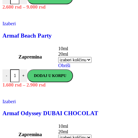
2.600
rsd
–
9.000
rsd
Izaberi
Armaf Beach Party
10ml
20ml
Zapremina
Obriši
DODAJ U KORPU
-
+
1.600
rsd
–
2.900
rsd
Izaberi
Armaf Odyssey DUBAI CHOCOLAT
10ml
20ml
Zapremina