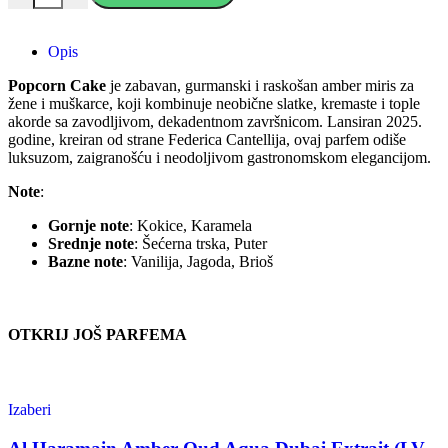
Opis
Popcorn Cake
je zabavan, gurmanski i raskošan amber miris za
žene i muškarce, koji kombinuje neobične slatke, kremaste i tople
akorde sa zavodljivom, dekadentnom završnicom. Lansiran 2025.
godine, kreiran od strane Federica Cantellija, ovaj parfem odiše
luksuzom, zaigranošću i neodoljivom gastronomskom elegancijom.
Note
:
Gornje note
: Kokice, Karamela
Srednje note
: Šećerna trska, Puter
Bazne note
: Vanilija, Jagoda, Brioš
OTKRIJ JOŠ PARFEMA
Izaberi